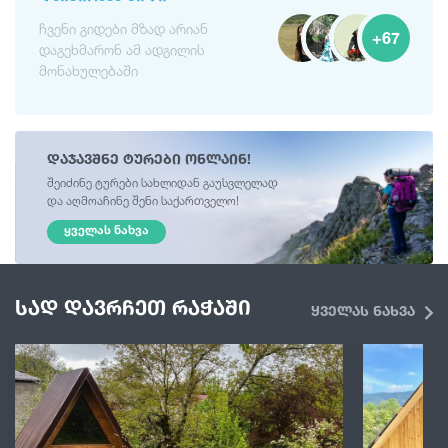
ჩვენი გიდები მზად არიან
+67
დაგეხმარონ ამ ადგილის
მონახულებაში
დაჯავშნე ტურები ონლაინ!
შეიძინე ტურები სახლიდან გაუსვლელად
და აღმოაჩინე შენი საქართველო!
ᲧᲕᲔᲚᲐᲡ ᲜᲐᲮᲕᲐ
სად დავრჩეთ რაჭაში
ყველას ნახვა