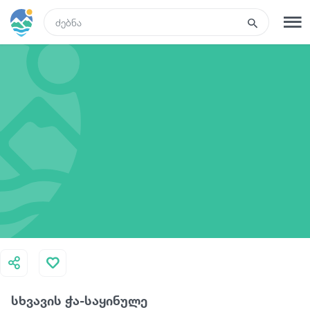
GEO
რეგისტრაცია
შესვლა
რა ვნახოთ
ტურები
მარშრუტები
სასტუმროები
სხვავის ჭა-საყინულე
კვება და ღვინო