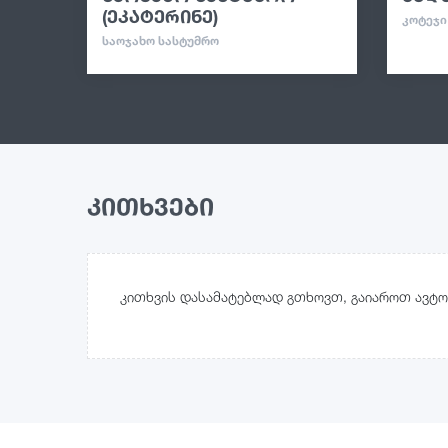
(ეკატერინე)
ᲙᲝᲢᲔᲯᲘ
ᲡᲐᲝᲯᲐᲮᲝ ᲡᲐᲡᲢᲣᲛᲠᲝ
კითხვები
კითხვის დასამატებლად გთხოვთ, გაიაროთ ავტო