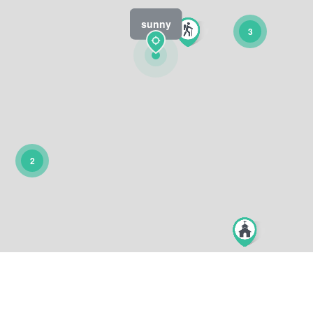
sunny
3
2