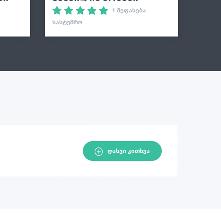
1 შეფასება
ᲡᲐᲡᲢᲣᲛᲠᲝ
ᲓᲐᲡᲕᲘ ᲙᲘᲗᲮᲕᲐ