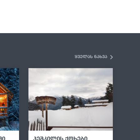
ყველას ნახვა
ში
ჰეშკილის ქოხები