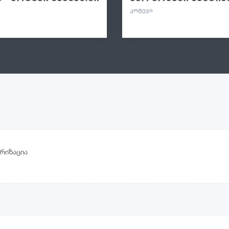
ᲙᲝᲢᲔᲯᲘ
რიზაცია