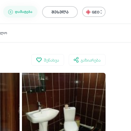
ᲓᲐᲛᲐᲢᲔᲑᲐ
შესვლა
GEO
ელო
შენახვა
გაზიარება