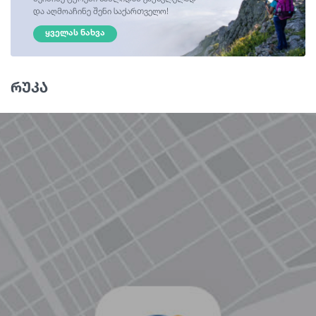
და აღმოაჩინე შენი საქართველო!
ᲧᲕᲔᲚᲐᲡ ᲜᲐᲮᲕᲐ
რუკა