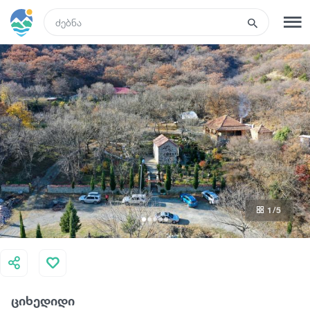
GEO
რეგისტრაცია
შესვლა
ტურები
სასტუმროები
1
/5
ტრანსპორტი
რა ვნახოთ
ციხედიდი
გიდები