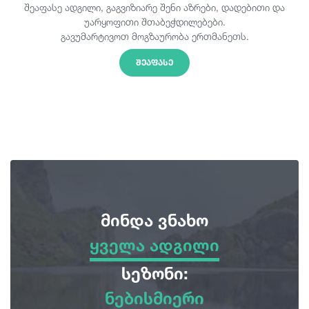
შეაფასე ადგილი, გაგვიზიარე შენი აზრები, დადებითი და
უარყოფითი შთაბეჭდილებები.
გავუმარტივოთ მოგზაურობა ერთმანეთს.
ᲨᲔᲐᲤᲐᲡᲔ
მინდა ვნახო
ყველა ადგილი
ყველა ადგილი
სეზონი:
ნებისმიერი
სათავგადასავლო ტურები