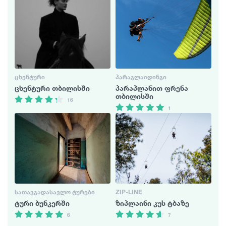
ᲪᲮᲔᲜᲢᲣᲠᲘ
ᲞᲐᲠᲐᲒᲚᲐᲘᲓᲘᲜᲒᲘ
ცხენტური თბილისში
პარაპლანით ფრენა
თბილისში
16
1
ᲡᲐᲗᲐᲕᲒᲐᲓᲐᲡᲐᲕᲚᲝ ᲢᲣᲠᲔᲑᲘ
ZIP-LINE
ტური ბუნკერში
ზიპლაინი კუს ტბაზე
6
7