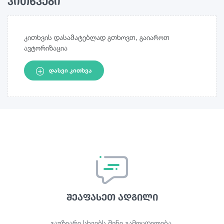
კითხვები
კითხვის დასამატებლად გთხოვთ, გაიაროთ
ავტორიზაცია
ᲓᲐᲡᲕᲘ ᲙᲘᲗᲮᲕᲐ
შეაფასეთ ადგილი
გაუზიარე სხვებს შენი გამოცდილება.