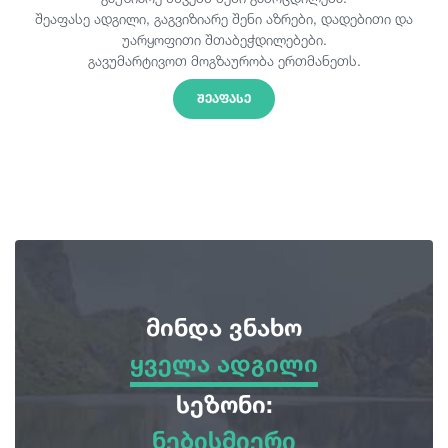
შეაფასე ადგილი, გაგვიზიარე შენი აზრები, დადებითი და
უარყოფითი შთაბეჭდილებები.
გავუმარტივოთ მოგზაურობა ერთმანეთს.
ᲨᲔᲐᲤᲐᲡᲔ
მინდა ვნახო
ყველა ადგილი
ყველა ადგილი
სეზონი:
ნებისმიერი