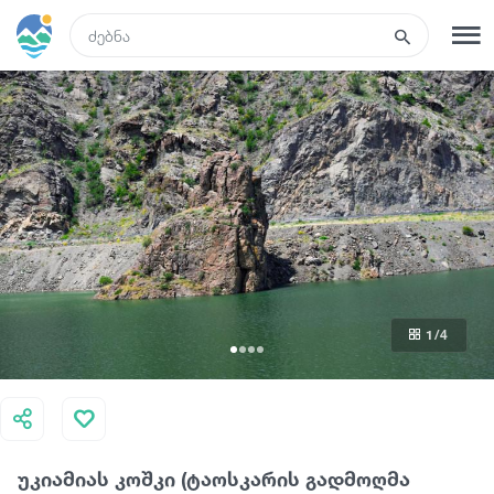
GEO
რეგისტრაცია
შესვლა
რა ვნახოთ
ტურები
1
/4
მარშრუტები
სასტუმროები
უკიამიას კოშკი (ტაოსკარის გადმოღმა
კვება და ღვინო