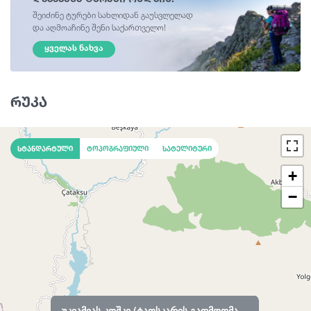
შეიძინე ტურები სახლიდან გაუსვლელად
და აღმოაჩინე შენი საქართველო!
ᲧᲕᲔᲚᲐᲡ ᲜᲐᲮᲕᲐ
რუკა
სტანდარტული
ტოპოგრაფიული
სატელიტური
+
−
უკიამიას კოშკი (ტაოსკარის გადმოღმა