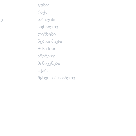
გურია
რაჭა
ტი
თბილისი
აფხაზეთი
ლეჩხუმი
ნებისიმიერი
Beka tour
იმერეთი
მინივენები
აჭარა
მცხეთა-მთიანეთი