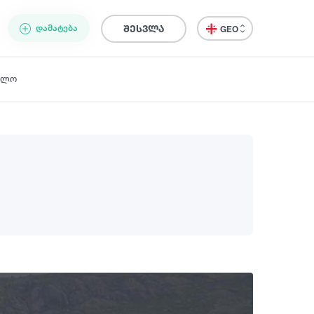
ᲓᲐᲛᲐᲢᲔᲑᲐ
შესვლა
GEO
ელო