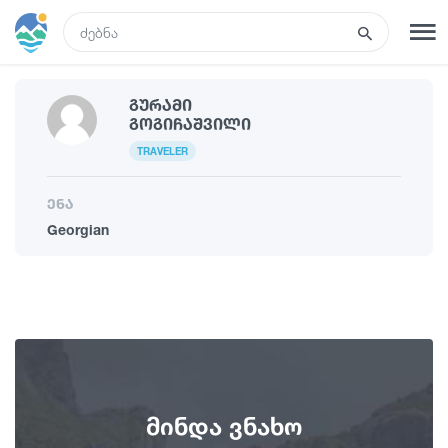
GEO
Გურამი
რეგისტრაცია
შესვლა
Გოგიჩაშვილი
TRAVELER
ტურები
ენა
Georgian
სასტუმროები
ტრანსპორტი
რა ვნახოთ
მინდა ვნახო
გიდები