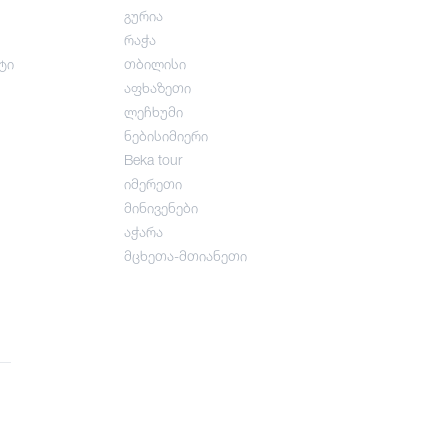
გურია
რაჭა
ტი
თბილისი
აფხაზეთი
ლეჩხუმი
ნებისიმიერი
Beka tour
იმერეთი
მინივენები
აჭარა
მცხეთა-მთიანეთი