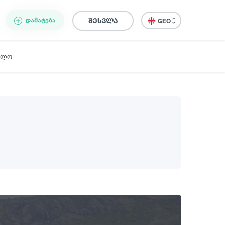
ᲓᲐᲛᲐᲢᲔᲑᲐ
შესვლა
GEO
ელო