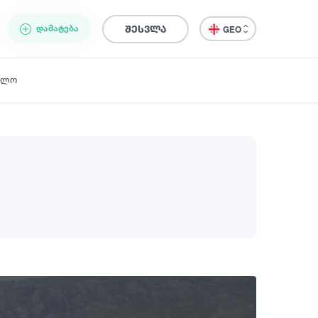
ᲓᲐᲛᲐᲢᲔᲑᲐ
შესვლა
GEO
ელო