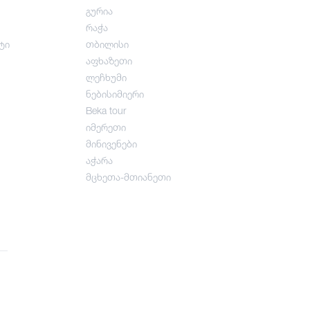
გურია
რაჭა
ტი
თბილისი
აფხაზეთი
ლეჩხუმი
ნებისიმიერი
Beka tour
იმერეთი
მინივენები
აჭარა
მცხეთა-მთიანეთი