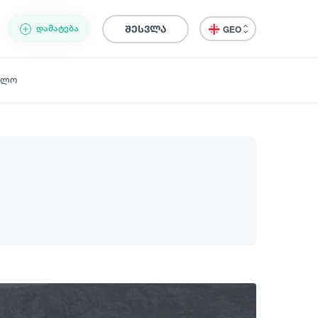
ᲓᲐᲛᲐᲢᲔᲑᲐ
შესვლა
GEO
ელო