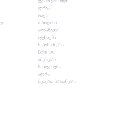
ქვემო ქართლი
გურია
რაჭა
ტი
თბილისი
აფხაზეთი
ლეჩხუმი
ნებისიმიერი
Beka tour
იმერეთი
მინივენები
აჭარა
მცხეთა-მთიანეთი