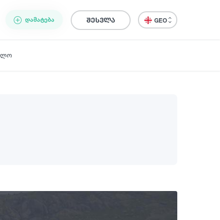
ᲓᲐᲛᲐᲢᲔᲑᲐ
შესვლა
GEO
ელო