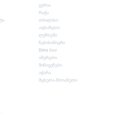
გურია
რაჭა
ტი
თბილისი
აფხაზეთი
ლეჩხუმი
ნებისიმიერი
Beka tour
იმერეთი
მინივენები
აჭარა
მცხეთა-მთიანეთი