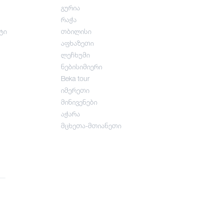
გურია
რაჭა
ტი
თბილისი
აფხაზეთი
ლეჩხუმი
ნებისიმიერი
Beka tour
იმერეთი
მინივენები
აჭარა
მცხეთა-მთიანეთი