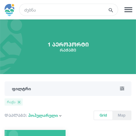
GEO
რეგისტრაცია
შესვლა
1 აეროპორტი
რაჭაში
ტურები
სასტუმროები
ფილტრი
ტრანსპორტი
რაჭა
რა ვნახოთ
დაალაგე:
პოპულარული
Grid
Map
გიდები