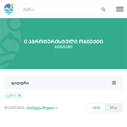
GEO
რეგისტრაცია
შესვლა
0 აგროტურისტული ობიექტი
გურიაში
რა ვნახოთ
ტურები
ფილტრი
მარშრუტები
გურია
სასტუმროები
დაალაგე:
პოპულარული
Grid
Map
კვება და ღვინო