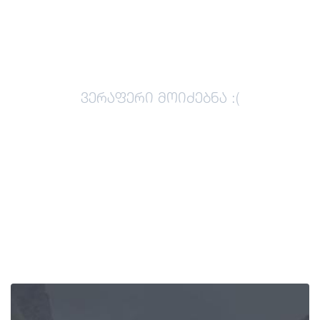
გიდები
სტატიები
ვერაფერი მოიძებნა :(
ტრანსპორტი
ივენთები
დაგეგმე მოგზაურობა
საქართველო