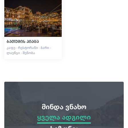
სტატიები
საქართველო
ბათუმის პიაცა
ᲙᲐᲤᲔ · ᲠᲔᲡᲢᲝᲠᲐᲜᲘ · ᲑᲐᲠᲘ ·
ᲚᲐᲣᲜᲯᲘ · ᲨᲔᲜᲝᲑᲐ
მინდა ვნახო
ყველა ადგილი
ყველა ადგილი