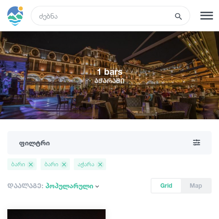
GEO
რეგისტრაცია
შესვლა
1 bars
აჭარაში
ტურები
სასტუმროები
ფილტრი
ტრანსპორტი
ბარი
ბარი
აჭარა
რა ვნახოთ
დაალაგე:
პოპულარული
Grid
Map
გიდები