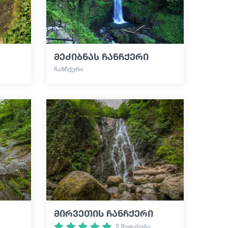
მეძიბნას ჩანჩქერი
ᲩᲐᲜᲩᲥᲔᲠᲘ
მირვეთის ჩანჩქერი
2 შეფასება