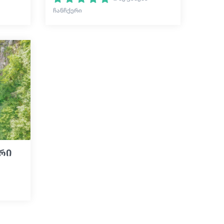
ᲩᲐᲜᲩᲥᲔᲠᲘ
ერი