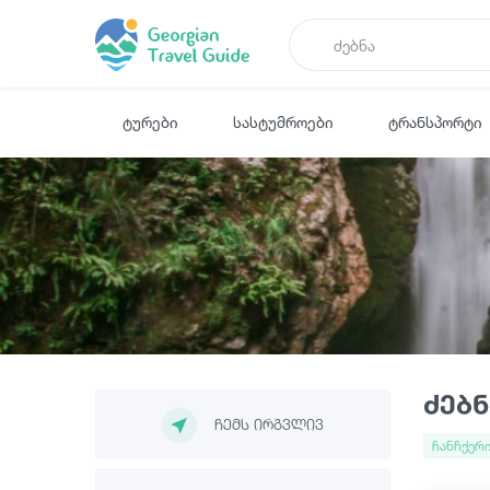
ტურები
სასტუმროები
ტრანსპორტი
ძებნ
ჩემს ირგვლივ
ჩანჩქერ