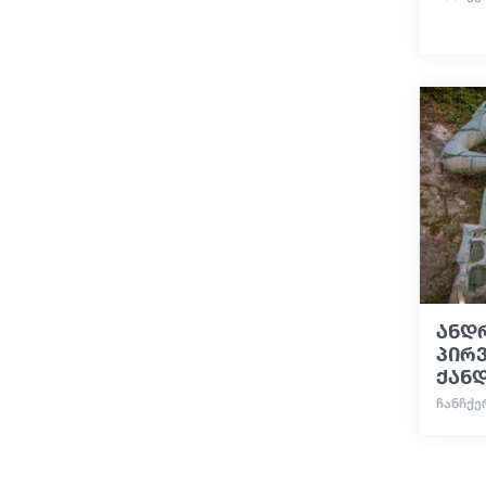
ანდ
პირ
ქანდ
ᲩᲐᲜᲩᲥᲔ