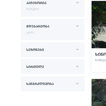
კატეგორია
ჩანჩქერი
მდებარეობა
აჭარა
სეზონები
ხინო
ᲩᲐᲜᲩᲥᲔ
სირთულე
ხანგრძლივობა