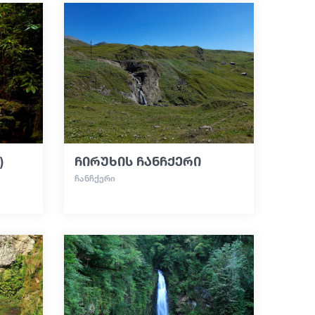
)
ჩირუხის ჩანჩქერი
ᲩᲐᲜᲩᲥᲔᲠᲘ