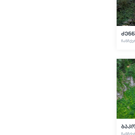
ძენწ
ᲩᲐᲜᲩᲥᲔ
ბაკო
ᲩᲐᲜᲩᲥᲔ