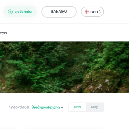
ᲓᲐᲛᲐᲢᲔᲑᲐ
შესვლა
GEO
ელო
დაალაგე:
პოპულარული
Grid
Map