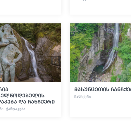
რია
მახუნცეთის ჩანჩქ
ველწოდებულის
ᲩᲐᲜᲩᲥᲔᲠᲘ
აკება და ჩანჩქერი
ᲠᲘ · ᲥᲐᲜᲓᲐᲙᲔᲑᲐ