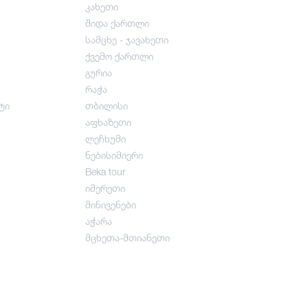
კახეთი
შიდა ქართლი
სამცხე - ჯავახეთი
ქვემო ქართლი
გურია
რაჭა
ტი
თბილისი
აფხაზეთი
ლეჩხუმი
ნებისიმიერი
Beka tour
იმერეთი
მინივენები
აჭარა
მცხეთა-მთიანეთი