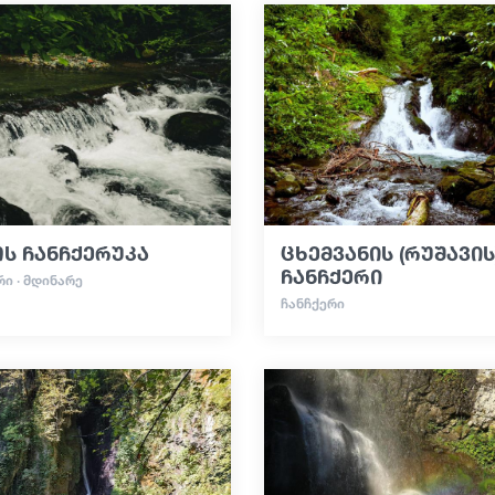
ს ჩანჩქერუკა
ცხემვანის (რუშავის
ჩანჩქერი
ᲠᲘ · ᲛᲓᲘᲜᲐᲠᲔ
ᲩᲐᲜᲩᲥᲔᲠᲘ