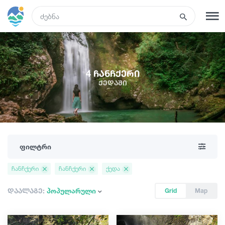
GEO
რეგისტრაცია
შესვლა
4 ჩანჩქერი
ქედაში
ტურები
სასტუმროები
ფილტრი
ტრანსპორტი
ჩანჩქერი
ჩანჩქერი
ქედა
რა ვნახოთ
დაალაგე:
პოპულარული
Grid
Map
გიდები