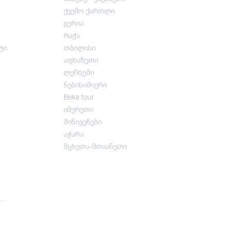
ქვემო ქართლი
გურია
რაჭა
ტი
თბილისი
აფხაზეთი
ლეჩხუმი
ნებისიმიერი
Beka tour
იმერეთი
მინივენები
აჭარა
მცხეთა-მთიანეთი