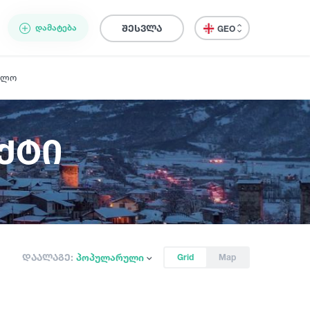
ᲓᲐᲛᲐᲢᲔᲑᲐ
შესვლა
GEO
ელო
ქტი
დაალაგე:
პოპულარული
Grid
Map