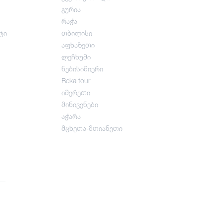
გურია
რაჭა
ტი
თბილისი
აფხაზეთი
ლეჩხუმი
ნებისიმიერი
Beka tour
იმერეთი
მინივენები
აჭარა
მცხეთა-მთიანეთი