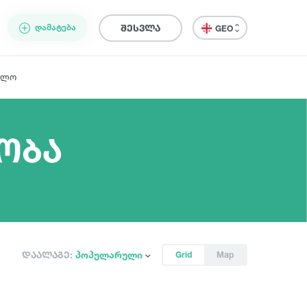
ᲓᲐᲛᲐᲢᲔᲑᲐ
შესვლა
GEO
ელო
ხობა
დაალაგე:
პოპულარული
Grid
Map