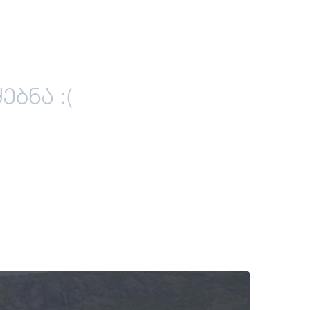
ბნა :(