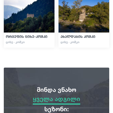
სტატიები
საქართველო
ორცეფის ციხე-კოშკი
ახალდაბის კოშკი
ᲪᲘᲮᲔ · ᲙᲝᲨᲙᲘ
ᲪᲘᲮᲔ · ᲙᲝᲨᲙᲘ
მინდა ვნახო
ყველა ადგილი
ყველა ადგილი
სეზონი: