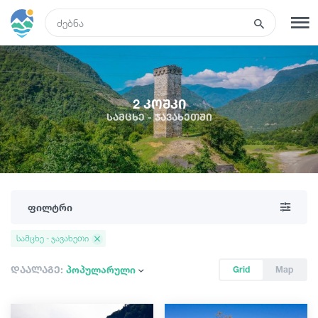
GEO
რეგისტრაცია
შესვლა
2 კოშკი
სამცხე - ჯავახეთში
ტურები
სასტუმროები
ფილტრი
ტრანსპორტი
სამცხე - ჯავახეთი
რა ვნახოთ
დაალაგე:
პოპულარული
Grid
Map
გიდები