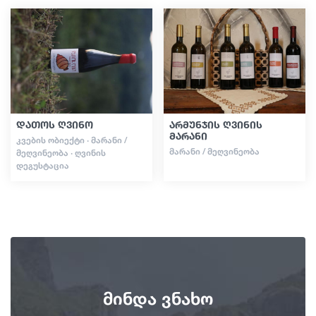
სტატიები
საქართველო
დათოს ღვინო
არმუნჯის ღვინის
მარანი
ᲙᲕᲔᲑᲘᲡ ᲝᲑᲘᲔᲥᲢᲘ · ᲛᲐᲠᲐᲜᲘ /
ᲛᲐᲠᲐᲜᲘ / ᲛᲔᲦᲕᲘᲜᲔᲝᲑᲐ
ᲛᲔᲦᲕᲘᲜᲔᲝᲑᲐ · ᲦᲕᲘᲜᲘᲡ
ᲓᲔᲒᲣᲡᲢᲐᲪᲘᲐ
მინდა ვნახო