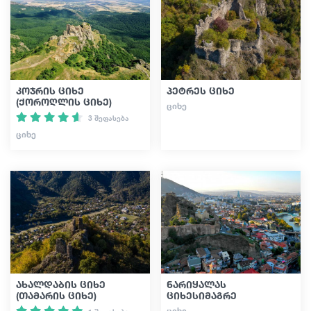
კოჯრის ციხე
პეტრეს ციხე
(ქოროღლის ციხე)
ᲪᲘᲮᲔ
3 შეფასება
ᲪᲘᲮᲔ
ახალდაბის ციხე
ნარიყალას
(თამარის ციხე)
ციხესიმაგრე
ᲪᲘᲮᲔ