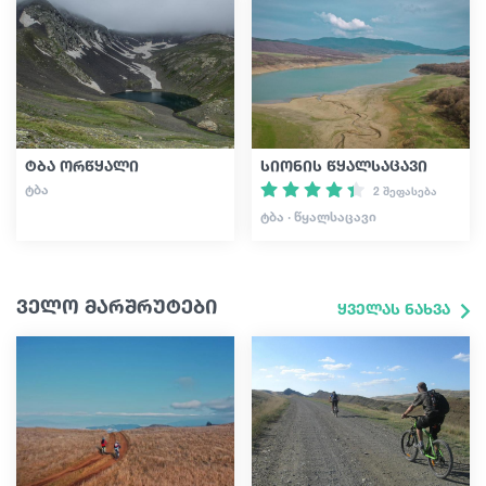
ტბა ორწყალი
სიონის წყალსაცავი
ᲢᲑᲐ
2 შეფასება
ᲢᲑᲐ · ᲬᲧᲐᲚᲡᲐᲪᲐᲕᲘ
ველო მარშრუტები
ყველას ნახვა