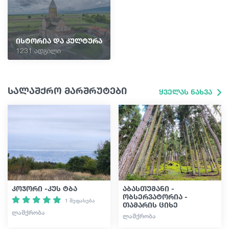
ისტორია და კულტურა
1231 ადგილი
სალაშქრო მარშრუტები
ყველას ნახვა
კოჯორი -კუს ტბა
აბასთუმანი -
ობსერვატორია -
1 შეფასება
თამარის ციხე
ᲚᲐᲨᲥᲠᲝᲑᲐ
ᲚᲐᲨᲥᲠᲝᲑᲐ