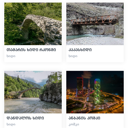
თამარის ხიდი რკონში
კაკასხიდი
ᲮᲘᲓᲘ
ᲮᲘᲓᲘ
დანდალოს ხიდი
ანბანის კოშკი
ᲮᲘᲓᲘ
ᲙᲝᲨᲙᲘ