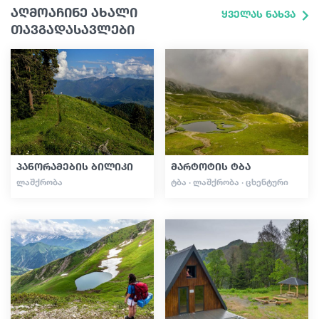
აღმოაჩინე ახალი
ყველას ნახვა
თავგადასავლები
პანორამების ბილიკი
მარტოტის ტბა
ᲚᲐᲨᲥᲠᲝᲑᲐ
ᲢᲑᲐ · ᲚᲐᲨᲥᲠᲝᲑᲐ · ᲪᲮᲔᲜᲢᲣᲠᲘ