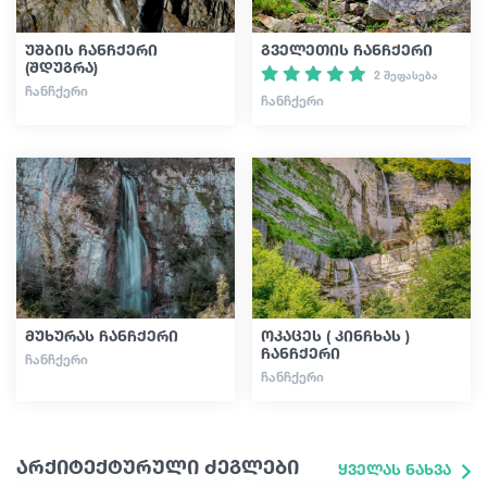
უშბის ჩანჩქერი
გველეთის ჩანჩქერი
(შდუგრა)
2 შეფასება
ᲩᲐᲜᲩᲥᲔᲠᲘ
ᲩᲐᲜᲩᲥᲔᲠᲘ
მუხურას ჩანჩქერი
ოკაცეს ( კინჩხას )
ჩანჩქერი
ᲩᲐᲜᲩᲥᲔᲠᲘ
ᲩᲐᲜᲩᲥᲔᲠᲘ
არქიტექტურული ძეგლები
ყველას ნახვა