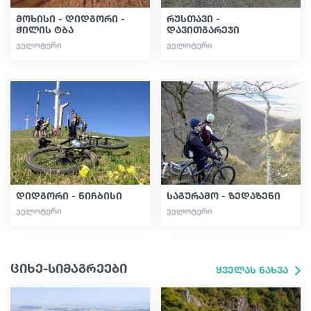
მოხისი - დიდგორი -
რუსთავი -
ჭილის ტბა
დავითგარეჯი
ᲕᲔᲚᲝᲢᲣᲠᲘ
ᲕᲔᲚᲝᲢᲣᲠᲘ
დიდგორი - ნიჩბისი
საგურამო - ზედაზენი
ᲕᲔᲚᲝᲢᲣᲠᲘ
ᲕᲔᲚᲝᲢᲣᲠᲘ
ციხე-სიმაგრეები
ყველას ნახვა