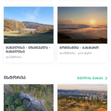
მანგლისი - თხინვალა -
გომისმთა - ბახმარო
მანგლისი
ᲚᲐᲨᲥᲠᲝᲑᲐ · ᲯᲘᲞ-ᲢᲣᲠᲘ
ᲚᲐᲨᲥᲠᲝᲑᲐ
ისტორია
ყველას ნახვა