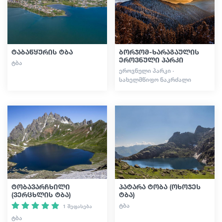
სტატიები
ტაბაწყურის ტბა
ბორჯომ-ხარაგაულის
საქართველო
ეროვნული პარკი
ᲢᲑᲐ
ᲔᲠᲝᲕᲜᲣᲚᲘ ᲞᲐᲠᲙᲘ ·
ᲡᲐᲮᲔᲚᲛᲬᲘᲤᲝ ᲜᲐᲙᲠᲫᲐᲚᲘ
ტობავარჩხილი
პატარა ტობა (ოხოჯეს
(ვერცხლის ტბა)
ტბა)
ᲢᲑᲐ
1 შეფასება
ᲢᲑᲐ