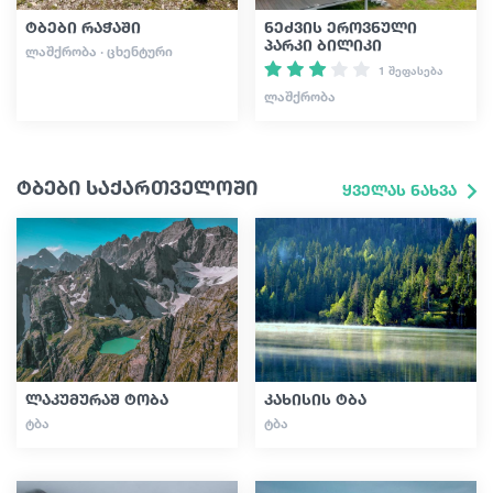
ტბები რაჭაში
ნეძვის ეროვნული
პარკი ბილიკი
ᲚᲐᲨᲥᲠᲝᲑᲐ · ᲪᲮᲔᲜᲢᲣᲠᲘ
1 შეფასება
ᲚᲐᲨᲥᲠᲝᲑᲐ
ტბები საქართველოში
ყველას ნახვა
ლაკუმურაშ ტობა
კახისის ტბა
ᲢᲑᲐ
ᲢᲑᲐ