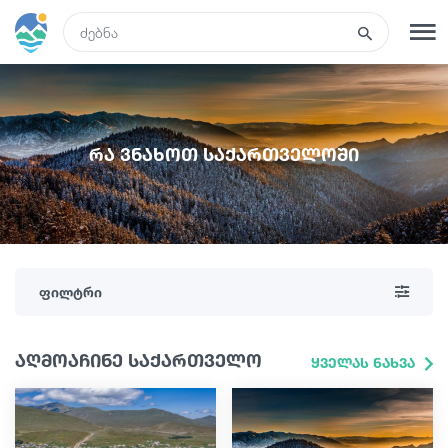
GEO
რეგისტრაცია
შესვლა
რა ვნახოთ საქართველოში
ტურები
სასტუმროები
ფილტრი
ტრანსპორტი
აღმოაჩინე საქართველო
ყველას ნახვა
რა ვნახოთ
გიდები