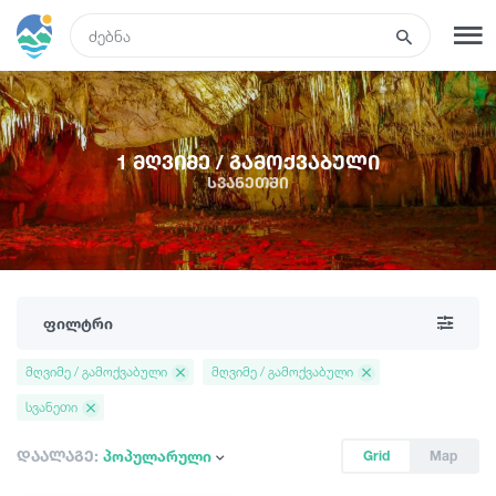
GEO
რეგისტრაცია
შესვლა
1 მღვიმე / გამოქვაბული
სვანეთში
ტურები
სასტუმროები
ფილტრი
ტრანსპორტი
მღვიმე / გამოქვაბული
მღვიმე / გამოქვაბული
სვანეთი
რა ვნახოთ
დაალაგე:
პოპულარული
Grid
Map
გიდები