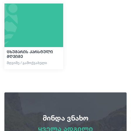
სტატიები
საქართველო
ცხუმარის კარსტული
მღვიმე
ᲛᲦᲕᲘᲛᲔ / ᲒᲐᲛᲝᲥᲕᲐᲑᲣᲚᲘ
მინდა ვნახო
ყველა ადგილი