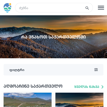
GEO
რეგისტრაცია
შესვლა
რა ვნახოთ საქართველოში
ტურები
სასტუმროები
ფილტრი
ტრანსპორტი
აღმოაჩინე საქართველო
ყველას ნახვა
რა ვნახოთ
გიდები