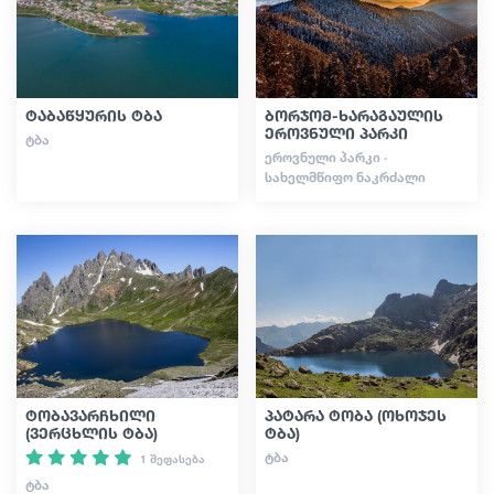
სტატიები
ტაბაწყურის ტბა
ბორჯომ-ხარაგაულის
საქართველო
ეროვნული პარკი
ᲢᲑᲐ
ᲔᲠᲝᲕᲜᲣᲚᲘ ᲞᲐᲠᲙᲘ ·
ᲡᲐᲮᲔᲚᲛᲬᲘᲤᲝ ᲜᲐᲙᲠᲫᲐᲚᲘ
ტობავარჩხილი
პატარა ტობა (ოხოჯეს
(ვერცხლის ტბა)
ტბა)
ᲢᲑᲐ
1 შეფასება
ᲢᲑᲐ