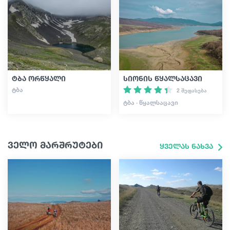
ტბა ორწყალი
სიონის წყალსაცავი
ᲢᲑᲐ
2 შეფასება
ᲢᲑᲐ · ᲬᲧᲐᲚᲡᲐᲪᲐᲕᲘ
ველო მარშრუტები
ყველას ნახვა