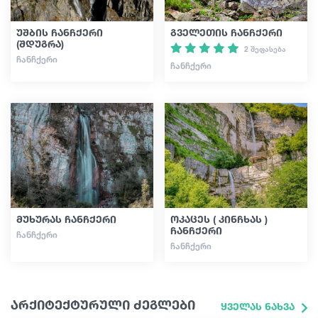
უშბის ჩანჩქერი
გველეთის ჩანჩქერი
(შდუგრა)
2 შეფასება
ᲩᲐᲜᲩᲥᲔᲠᲘ
ᲩᲐᲜᲩᲥᲔᲠᲘ
მუხურას ჩანჩქერი
ოკაცეს ( კინჩხას )
ჩანჩქერი
ᲩᲐᲜᲩᲥᲔᲠᲘ
ᲩᲐᲜᲩᲥᲔᲠᲘ
არქიტექტურული ძეგლები
ყველას ნახვა