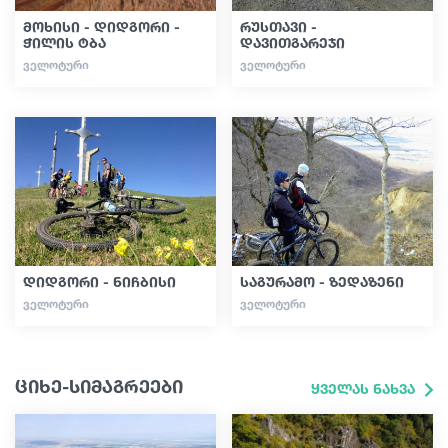
მოხისი - დიდგორი -
რუსთავი -
ჭილის ტბა
დავითგარეჯი
ᲕᲔᲚᲝᲢᲣᲠᲘ
ᲕᲔᲚᲝᲢᲣᲠᲘ
დიდგორი - ნიჩბისი
საგურამო - ზედაზენი
ᲕᲔᲚᲝᲢᲣᲠᲘ
ᲕᲔᲚᲝᲢᲣᲠᲘ
ციხე-სიმაგრეები
ყველას ნახვა