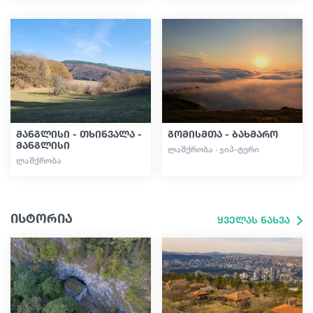
მანგლისი - თხინვალა -
გომისმთა - ბახმარო
მანგლისი
ᲚᲐᲨᲥᲠᲝᲑᲐ · ᲯᲘᲞ-ᲢᲣᲠᲘ
ᲚᲐᲨᲥᲠᲝᲑᲐ
ისტორია
ყველას ნახვა