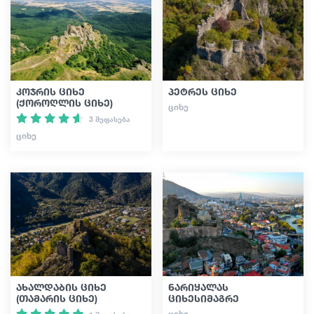
კოჯრის ციხე
პეტრეს ციხე
(ქოროღლის ციხე)
ᲪᲘᲮᲔ
3 შეფასება
ᲪᲘᲮᲔ
ახალდაბის ციხე
ნარიყალას
(თამარის ციხე)
ციხესიმაგრე
ᲪᲘᲮᲔ