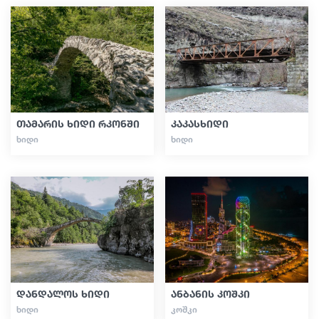
თამარის ხიდი რკონში
კაკასხიდი
ᲮᲘᲓᲘ
ᲮᲘᲓᲘ
დანდალოს ხიდი
ანბანის კოშკი
ᲮᲘᲓᲘ
ᲙᲝᲨᲙᲘ