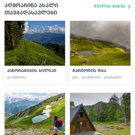
აღმოაჩინე ახალი
ყველას ნახვა
თავგადასავლები
პანორამების ბილიკი
მარტოტის ტბა
ᲚᲐᲨᲥᲠᲝᲑᲐ
ᲢᲑᲐ · ᲚᲐᲨᲥᲠᲝᲑᲐ · ᲪᲮᲔᲜᲢᲣᲠᲘ