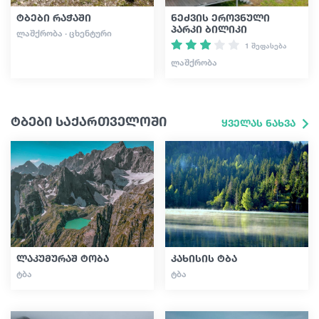
ტბები რაჭაში
ნეძვის ეროვნული
პარკი ბილიკი
ᲚᲐᲨᲥᲠᲝᲑᲐ · ᲪᲮᲔᲜᲢᲣᲠᲘ
1 შეფასება
ᲚᲐᲨᲥᲠᲝᲑᲐ
ტბები საქართველოში
ყველას ნახვა
ლაკუმურაშ ტობა
კახისის ტბა
ᲢᲑᲐ
ᲢᲑᲐ