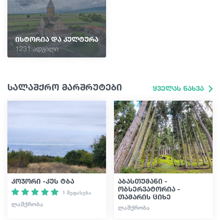
ისტორია და კულტურა
1231 ადგილი
სალაშქრო მარშრუტები
ყველას ნახვა
კოჯორი -კუს ტბა
აბასთუმანი -
ობსერვატორია -
1 შეფასება
თამარის ციხე
ᲚᲐᲨᲥᲠᲝᲑᲐ
ᲚᲐᲨᲥᲠᲝᲑᲐ