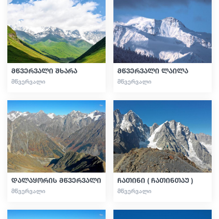
გიდები
სტატიები
მწვერვალი შხარა
მწვერვალი ლაილა
ᲛᲬᲕᲔᲠᲕᲐᲚᲘ
ᲛᲬᲕᲔᲠᲕᲐᲚᲘ
ტრანსპორტი
ივენთები
დაგეგმე მოგზაურობა
დალაყორის მწვერვალი
ჩათინი ( ჩათინთაუ )
საქართველო
ᲛᲬᲕᲔᲠᲕᲐᲚᲘ
ᲛᲬᲕᲔᲠᲕᲐᲚᲘ