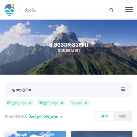
GEO
რეგისტრაცია
შესვლა
6 მწვერვალი
მესტიაში
რა ვნახოთ
ტურები
ფილტრი
მარშრუტები
მწვერვალი
მწვერვალი
მესტია
სასტუმროები
დაალაგე:
პოპულარული
Grid
Map
კვება და ღვინო