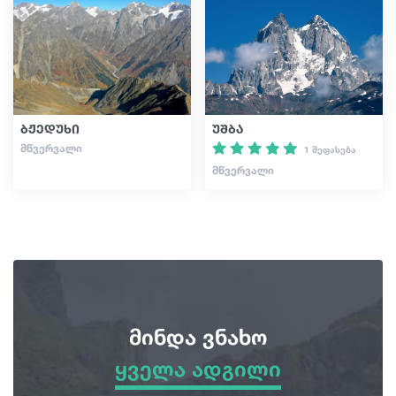
ბჟედუხი
უშბა
ᲛᲬᲕᲔᲠᲕᲐᲚᲘ
1 შეფასება
ᲛᲬᲕᲔᲠᲕᲐᲚᲘ
მინდა ვნახო
ყველა ადგილი
ყველა ადგილი