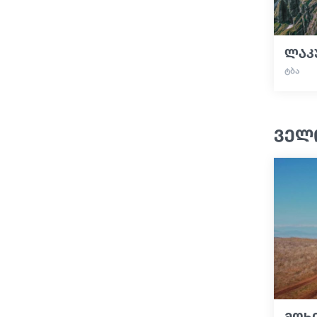
ლაკ
ᲢᲑᲐ
ველ
მოხი