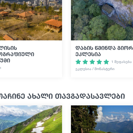
ლისის
დაბის წმინდა გიორ
ოგრაფიული
ეკლესია
უმი
1 შეფასება
Ი
ᲔᲙᲚᲔᲡᲘᲐ / ᲛᲝᲜᲐᲡᲢᲔᲠᲘ
ოაჩინე ახალი თავგადასავლები