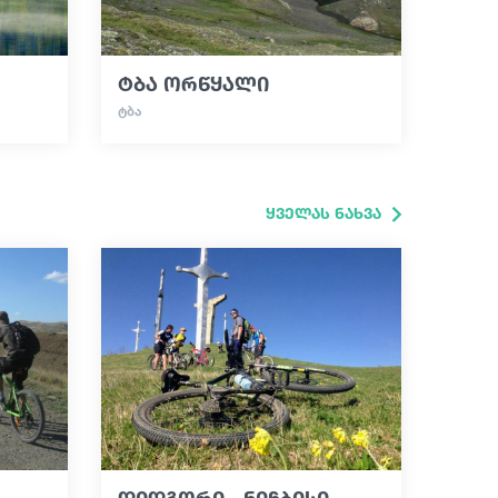
ტბა ორწყალი
ᲢᲑᲐ
ყველას ნახვა
დიდგორი - ნიჩბისი