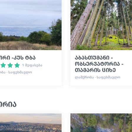
რი -კუს ტბა
აბასთუმანი -
ობსერვატორია -
1 შეფასება
თამარის ციხე
ᲑᲐ · ᲡᲐᲤᲔᲮᲛᲐᲕᲚᲝ
ᲚᲐᲨᲥᲠᲝᲑᲐ · ᲡᲐᲤᲔᲮᲛᲐᲕᲚᲝ
ორია