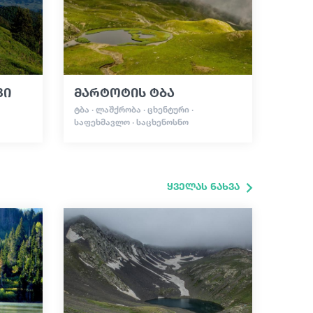
კი
მარტოტის ტბა
ᲢᲑᲐ · ᲚᲐᲨᲥᲠᲝᲑᲐ · ᲪᲮᲔᲜᲢᲣᲠᲘ ·
ᲡᲐᲤᲔᲮᲛᲐᲕᲚᲝ · ᲡᲐᲪᲮᲔᲜᲝᲡᲜᲝ
ყველას ნახვა