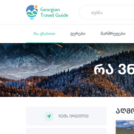
რა ვნახოთ
ტურები
მარშრუტები
რა ვ
აღმ
ჩემს ირგვლივ