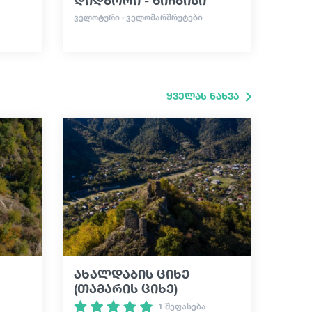
ᲕᲔᲚᲝᲢᲣᲠᲘ · ᲕᲔᲚᲝᲛᲐᲠᲨᲠᲣᲢᲔᲑᲘ
ყველას ნახვა
ახალდაბის ციხე
(თამარის ციხე)
1 შეფასება