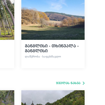
მანგლისი - თხინვალა -
მანგლისი
ᲚᲐᲨᲥᲠᲝᲑᲐ · ᲡᲐᲤᲔᲮᲛᲐᲕᲚᲝ
ყველას ნახვა