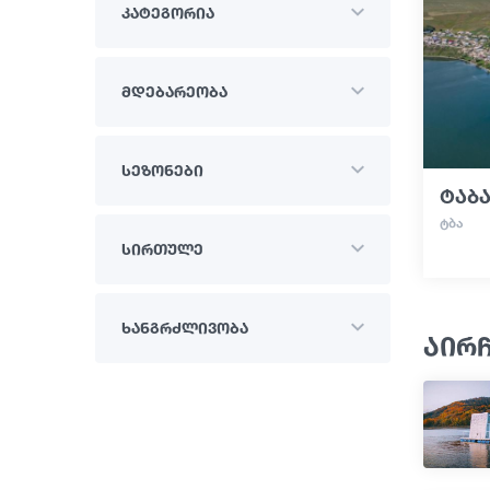
კატეგორია
მდებარეობა
სეზონები
ტაბა
ᲢᲑᲐ
სირთულე
ხანგრძლივობა
აირ