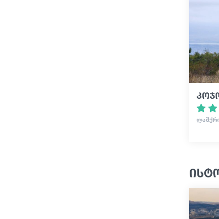
კოჯო
ᲚᲐᲨᲥᲠᲝ
ისტ