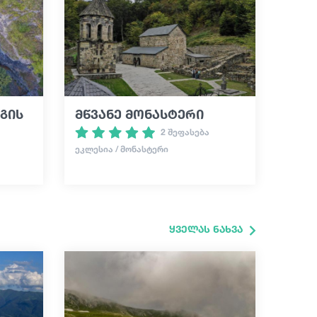
გის
მწვანე მონასტერი
2 შეფასება
ᲔᲙᲚᲔᲡᲘᲐ / ᲛᲝᲜᲐᲡᲢᲔᲠᲘ
ყველას ნახვა