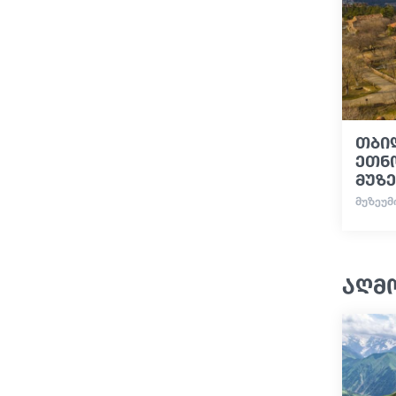
თბი
ეთნ
მუზე
ᲛᲣᲖᲔᲣᲛ
აღმ