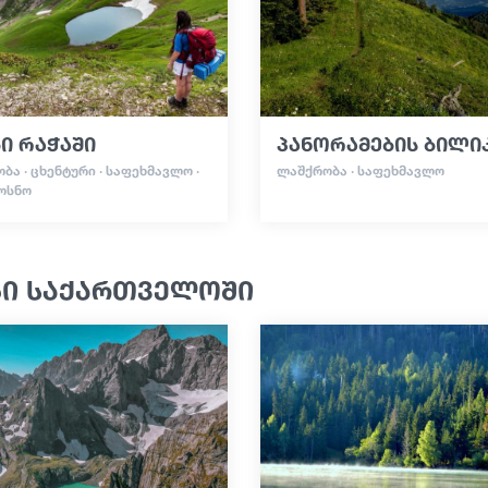
ი რაჭაში
პანორამების ბილი
ᲑᲐ · ᲪᲮᲔᲜᲢᲣᲠᲘ · ᲡᲐᲤᲔᲮᲛᲐᲕᲚᲝ ·
ᲚᲐᲨᲥᲠᲝᲑᲐ · ᲡᲐᲤᲔᲮᲛᲐᲕᲚᲝ
ᲝᲡᲜᲝ
ბი საქართველოში