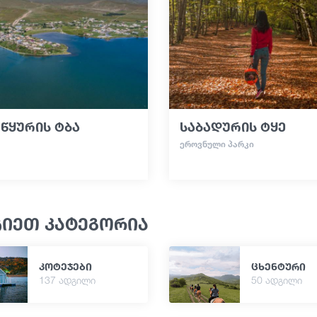
წყურის ტბა
საბადურის ტყე
ᲔᲠᲝᲕᲜᲣᲚᲘ ᲞᲐᲠᲙᲘ
ჩიეთ კატეგორია
კოტეჯები
ცხენტური
137 ადგილი
50 ადგილი