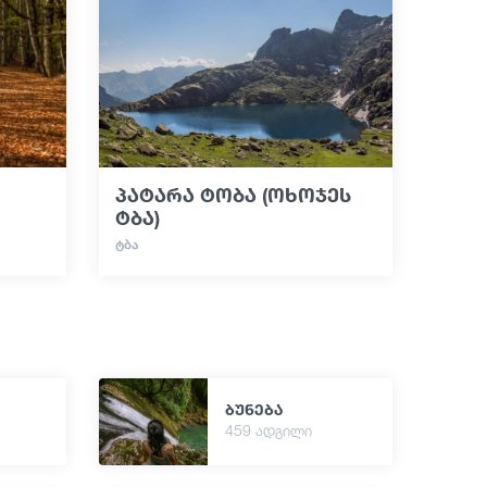
პატარა ტობა (ოხოჯეს
ტბა)
ᲢᲑᲐ
ბუნება
459 ადგილი