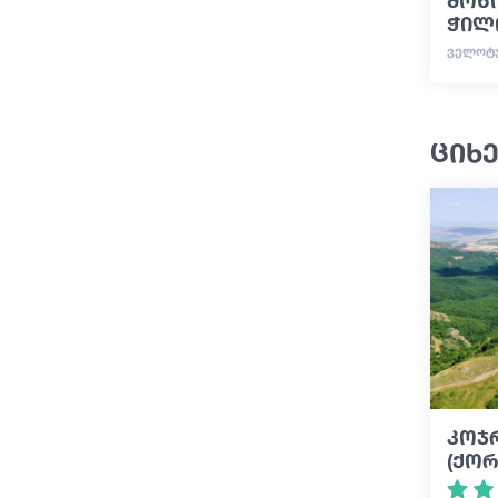
ჭილ
ᲕᲔᲚᲝᲢᲣ
ციხე
კოჯ
(ქო