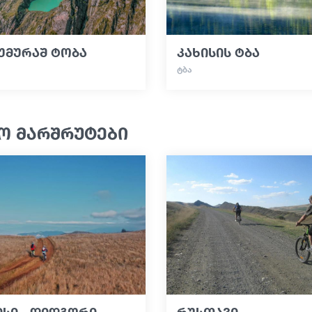
უმურაშ ტობა
კახისის ტბა
ᲢᲑᲐ
ო მარშრუტები
სი - დიდგორი -
რუსთავი -