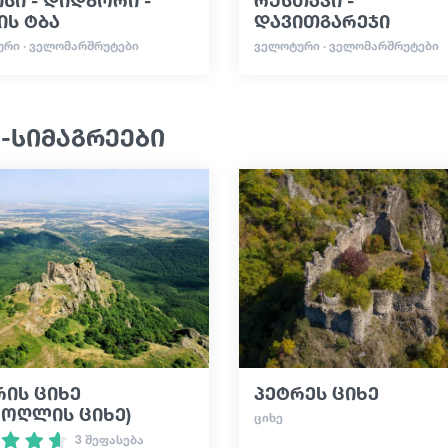
ის ტბა
დავითგარეჯი
ᲠᲘ · ᲕᲔᲚᲝᲛᲐᲠᲨᲠᲣᲢᲔᲑᲘ
ᲕᲔᲚᲝᲢᲣᲠᲘ · ᲕᲔᲚᲝᲛᲐᲠᲨᲠᲣᲢᲔᲑᲘ
-სიმაგრეები
რის ციხე
პეტრეს ციხე
როღლის ციხე)
ᲪᲘᲮᲔ
3 შეფასება