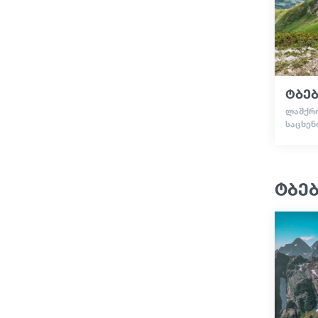
ტბებ
ᲚᲐᲨᲥᲠᲝ
ᲡᲐᲪᲮᲔᲜ
ტბე