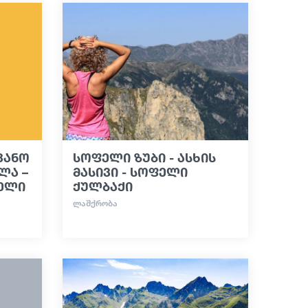
ვანო
სოფელი ზუბი - ასხის
ლა –
მასივი - სოფელი
ფელი
ქულბაქი
ᲚᲐᲨᲥᲠᲝᲑᲐ