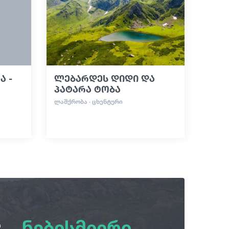
 -
ლებარდეს დიდი და
პატარა ტობა
ᲚᲐᲨᲥᲠᲝᲑᲐ · ᲪᲮᲔᲜᲢᲣᲠᲘ
:
ნებისმიერი