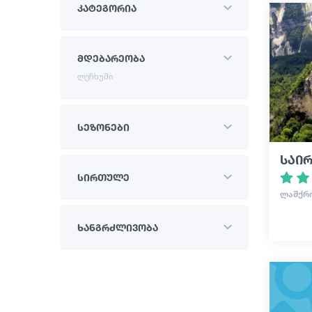
კატეგორია
მდებარეობა
ლეჩხუმი
სეზონები
საირ
სირთულე
ᲚᲐᲨᲥᲠ
ხანგრძლივობა