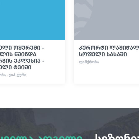
ელი ოყურეში -
კურორტი ლაშიჭალა
მლის წმინდა
სოფელი სასაში
გის ეკლესია -
ᲚᲐᲨᲥᲠᲝᲑᲐ
ელი ტვიში
ᲑᲐ · ᲯᲘᲞ-ᲢᲣᲠᲘ
ყველა ადგილი
სეზონი