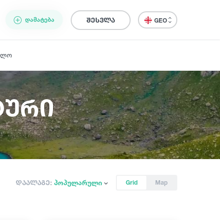
ᲓᲐᲛᲐᲢᲔᲑᲐ
შესვლა
GEO
ელო
ტური
დაალაგე:
პოპულარული
Grid
Map