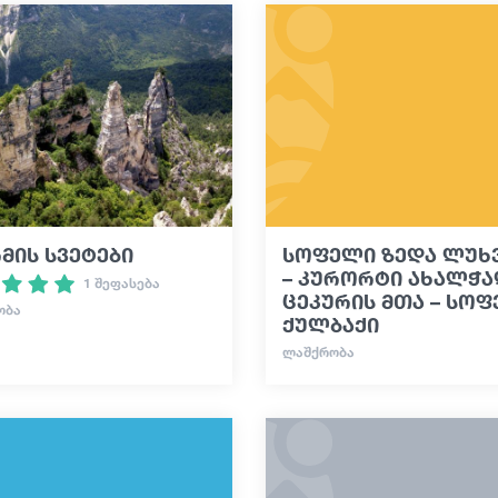
მის სვეტები
სოფელი ზედა ლუხ
– კურორტი ახალჭა
1 შეფასება
ცეკურის მთა – სო
ᲝᲑᲐ
ქულბაქი
ᲚᲐᲨᲥᲠᲝᲑᲐ