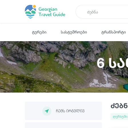
ტურები
სასტუმროები
ტრანსპორტი
6 ს
ძებნ
ჩემს ირგვლივ
ლეჩხუმი