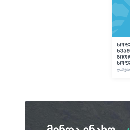
სოფ
ხვა
გიორ
სოფ
ᲚᲐᲨᲥᲠᲝ
მინდა ვნახო