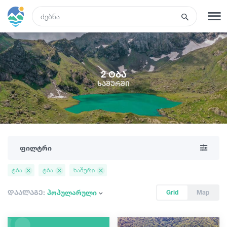
GEO
რეგისტრაცია
შესვლა
2 ტბა
ხაშურში
ტურები
სასტუმროები
ფილტრი
ტრანსპორტი
ტბა
ტბა
ხაშური
რა ვნახოთ
დაალაგე:
პოპულარული
Grid
Map
გიდები