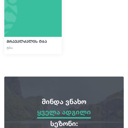
გიდები
სტატიები
მრავალძალის ტბა
ᲢᲑᲐ
ტრანსპორტი
ივენთები
დაგეგმე მოგზაურობა
მინდა ვნახო
საქართველო
ყველა ადგილი
ყველა ადგილი
სეზონი: