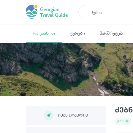
რა ვნახოთ
ტურები
მარშრუტები
ძებნ
ჩემს ირგვლივ
ტბა