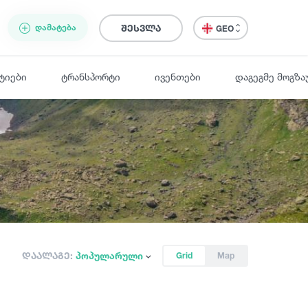
ᲓᲐᲛᲐᲢᲔᲑᲐ
შესვლა
GEO
ტიები
ტრანსპორტი
ივენთები
დაგეგმე მოგზა
დაალაგე:
პოპულარული
Grid
Map