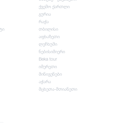
ქვემო ქართლი
გურია
რაჭა
ტი
თბილისი
აფხაზეთი
ლეჩხუმი
ნებისიმიერი
Beka tour
იმერეთი
მინივენები
აჭარა
მცხეთა-მთიანეთი