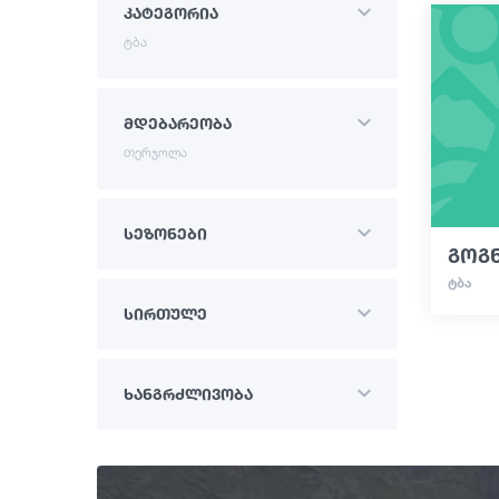
კატეგორია
ტბა
მდებარეობა
თერჯოლა
სეზონები
გოგნ
ᲢᲑᲐ
სირთულე
ხანგრძლივობა