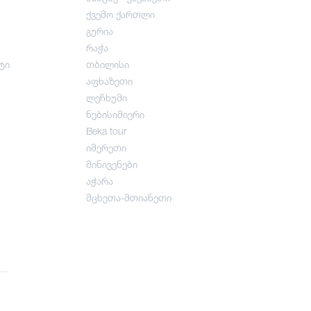
ქვემო ქართლი
გურია
რაჭა
ტი
თბილისი
აფხაზეთი
ლეჩხუმი
ნებისიმიერი
Beka tour
იმერეთი
მინივენები
აჭარა
მცხეთა-მთიანეთი