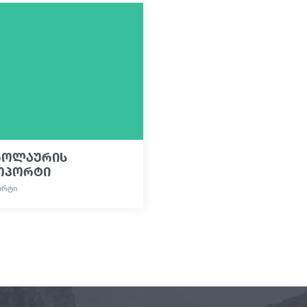
როლაურის
ოპორტი
ᲝᲠᲢᲘ