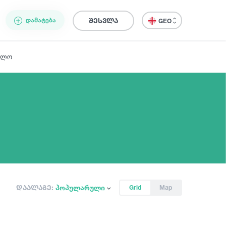
ᲓᲐᲛᲐᲢᲔᲑᲐ
შესვლა
GEO
ელო
დაალაგე:
პოპულარული
Grid
Map