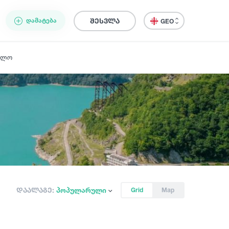
ᲓᲐᲛᲐᲢᲔᲑᲐ
შესვლა
GEO
ელო
დაალაგე:
პოპულარული
Grid
Map