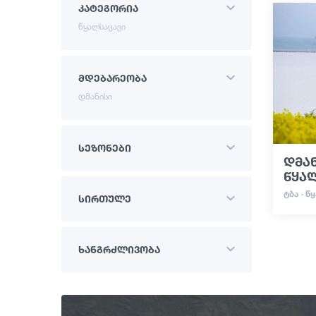
კატეგორია
წყალსაცავი
მდებარეობა
დმანისი
სეზონები
დმან
წყა
ᲢᲑᲐ · 
სირთულე
ხანგრძლივობა