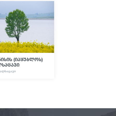
ისის (იაყუბლოს)
ლსაცავი
ᲬᲧᲐᲚᲡᲐᲪᲐᲕᲘ