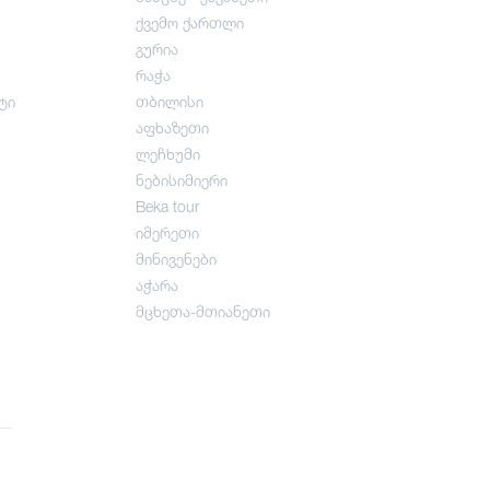
ქვემო ქართლი
გურია
რაჭა
ტი
თბილისი
აფხაზეთი
ლეჩხუმი
ნებისიმიერი
Beka tour
იმერეთი
მინივენები
აჭარა
მცხეთა-მთიანეთი