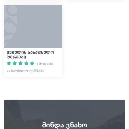
მემულის საზაფხულო
ფერმები
1 შეფასება
ᲡᲐᲖᲐᲤᲮᲣᲚᲝ ᲤᲔᲠᲛᲔᲑᲘ
მინდა ვნახო