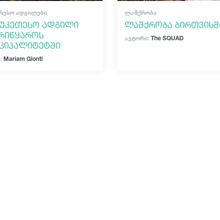
ᲠᲔᲡᲝ ᲐᲓᲒᲘᲚᲔᲑᲘ
ᲚᲐᲨᲥᲠᲝᲑᲐ
აუკეთესო ადგილი
ლაშქრობა ბირთვისშ
რიწყაროს
ავტორი:
The SQUAD
ციპალიტეტში
:
Mariam Glonti