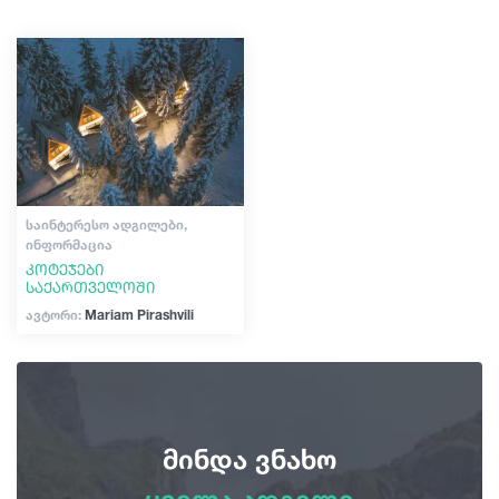
შოპინგი
სტატიები
ვინტაჟური ბარები
კულტურა
საქართველო
ისტორია
ექსტრემალური სპორტი
ᲡᲐᲘᲜᲢᲔᲠᲔᲡᲝ ᲐᲓᲒᲘᲚᲔᲑᲘ,
ᲘᲜᲤᲝᲠᲛᲐᲪᲘᲐ
კოტეჯები
საქართველოში
ავტორი:
Mariam Pirashvili
მინდა ვნახო