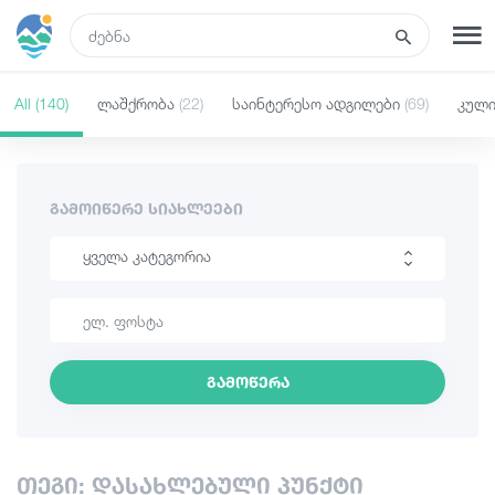
GEO
All
(140)
ლაშქრობა
(22)
საინტერესო ადგილები
(69)
კულ
რეგისტრაცია
შესვლა
ტურები
ᲒᲐᲛᲝᲘᲬᲔᲠᲔ ᲡᲘᲐᲮᲚᲔᲔᲑᲘ
ყველა კატეგორია
სასტუმროები
ლაშქრობა
ტრანსპორტი
საინტერესო ადგილები
გამოწერა
კულინარია
რა ვნახოთ
ინფორმაცია
გიდები
თეგი: დასახლებული პუნქტი