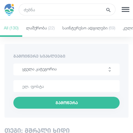
GEO
All
(130)
ლაშქრობა
(22)
საინტერესო ადგილები
(69)
კულ
რეგისტრაცია
შესვლა
რა ვნახოთ
ᲒᲐᲛᲝᲘᲬᲔᲠᲔ ᲡᲘᲐᲮᲚᲔᲔᲑᲘ
ყველა კატეგორია
ტურები
ლაშქრობა
მარშრუტები
საინტერესო ადგილები
გამოწერა
კულინარია
სასტუმროები
ინფორმაცია
კვება და ღვინო
თეგი: მშრალი ხიდი