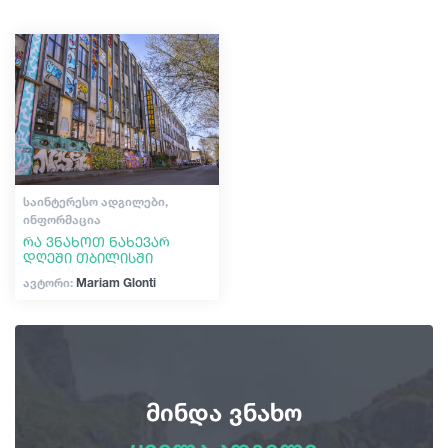
შოპინგი
გიდები
ვინტაჟური ბარები
კულტურა
სტატიები
ისტორია
ტრანსპორტი
ექსტრემალური სპორტი
ᲡᲐᲘᲜᲢᲔᲠᲔᲡᲝ ᲐᲓᲒᲘᲚᲔᲑᲘ,
ᲘᲜᲤᲝᲠᲛᲐᲪᲘᲐ
რა ვნახოთ ნახევარ
ივენთები
დღეში თბილისში
ავტორი:
Mariam Glonti
დაგეგმე მოგზაურობა
საქართველო
მინდა ვნახო