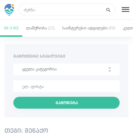
GEO
All
(140)
ლაშქრობა
(22)
საინტერესო ადგილები
(69)
კულ
რეგისტრაცია
შესვლა
ტურები
ᲒᲐᲛᲝᲘᲬᲔᲠᲔ ᲡᲘᲐᲮᲚᲔᲔᲑᲘ
ყველა კატეგორია
სასტუმროები
ლაშქრობა
ტრანსპორტი
საინტერესო ადგილები
გამოწერა
კულინარია
რა ვნახოთ
ინფორმაცია
გიდები
თეგი: შენაქო