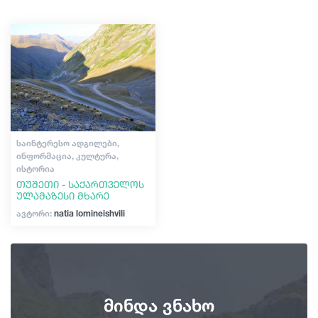
შოპინგი
სტატიები
ვინტაჟური ბარები
კულტურა
საქართველო
ისტორია
ექსტრემალური სპორტი
ᲡᲐᲘᲜᲢᲔᲠᲔᲡᲝ ᲐᲓᲒᲘᲚᲔᲑᲘ,
ᲘᲜᲤᲝᲠᲛᲐᲪᲘᲐ, ᲙᲣᲚᲢᲣᲠᲐ,
ᲘᲡᲢᲝᲠᲘᲐ
თუშეთი - საქართველოს
ულამაზესი მხარე
ავტორი:
natia lomineishvili
მინდა ვნახო