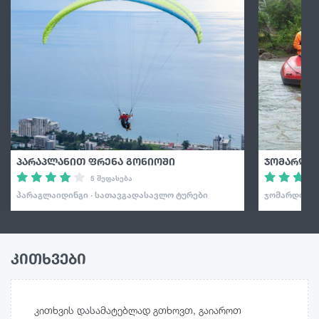
პარაპლანით ფრენა გონიოში
ჯომარდობ
5 შეფასება
ᲞᲐᲠᲐᲒᲚᲐᲘᲓᲘᲜᲒᲘ · ᲡᲐᲗᲐᲕᲒᲐᲓᲐᲡᲐᲕᲚᲝ ᲢᲣᲠᲔᲑᲘ
ᲯᲝᲛᲐᲠᲓᲝᲑᲐ 
კითხვები
კითხვის დასამატებლად გთხოვთ, გაიაროთ