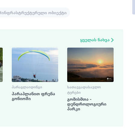
#ინფრასტრუქტურული ობიექტი
ყველას ნახვა
ᲞᲐᲠᲐᲒᲚᲐᲘᲓᲘᲜᲒᲘ
ᲡᲐᲗᲐᲕᲒᲐᲓᲐᲡᲐᲕᲚᲝ
ᲢᲣᲠᲔᲑᲘ
პარაპლანით ფრენა
გონიოში
გომისმთა -
დენდროლოგიური
პარკი