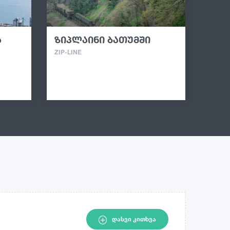
ა
ზიპლაინი ბათუმში
ZIP-LINE
ᲓᲐᲡᲕᲘ ᲙᲘᲗᲮᲕᲐ