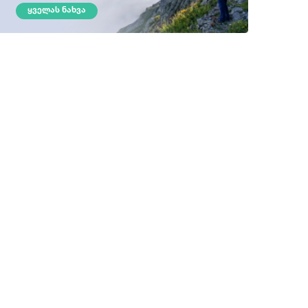
ᲧᲕᲔᲚᲐᲡ ᲜᲐᲮᲕᲐ