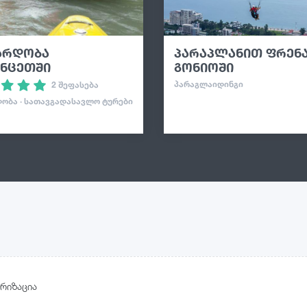
არდობა
პარაპლანით ფრენ
უნცეთში
გონიოში
ᲞᲐᲠᲐᲒᲚᲐᲘᲓᲘᲜᲒᲘ
2 შეფასება
ᲝᲑᲐ · ᲡᲐᲗᲐᲕᲒᲐᲓᲐᲡᲐᲕᲚᲝ ᲢᲣᲠᲔᲑᲘ
რიზაცია