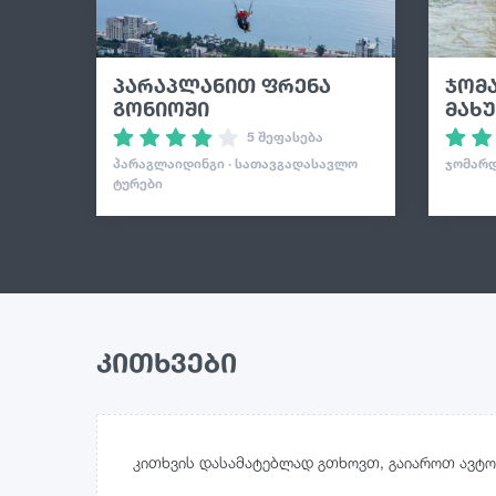
პარაპლანით ფრენა
ჯომ
გონიოში
მახ
5 შეფასება
ᲞᲐᲠᲐᲒᲚᲐᲘᲓᲘᲜᲒᲘ · ᲡᲐᲗᲐᲕᲒᲐᲓᲐᲡᲐᲕᲚᲝ
ᲯᲝᲛᲐᲠᲓ
ᲢᲣᲠᲔᲑᲘ
კითხვები
კითხვის დასამატებლად გთხოვთ, გაიაროთ ავტო