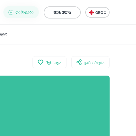
ᲓᲐᲛᲐᲢᲔᲑᲐ
შესვლა
GEO
ელო
შენახვა
გაზიარება