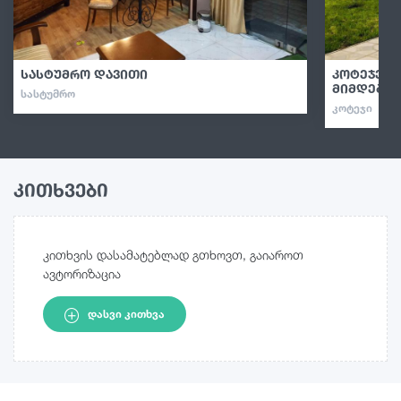
სასტუმრო დავითი
კოტეჯები
მიმდებარ
ᲡᲐᲡᲢᲣᲛᲠᲝ
ᲙᲝᲢᲔᲯᲘ
კითხვები
კითხვის დასამატებლად გთხოვთ, გაიაროთ
ავტორიზაცია
ᲓᲐᲡᲕᲘ ᲙᲘᲗᲮᲕᲐ