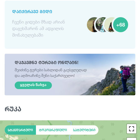
ᲓᲐᲘᲥᲘᲠᲐᲕᲔ ᲒᲘᲓᲘ
ჩვენი გიდები მზად არიან
+68
დაგეხმარონ ამ ადგილის
მონახულებაში
დაჯავშნე ტურები ონლაინ!
შეიძინე ტურები სახლიდან გაუსვლელად
და აღმოაჩინე შენი საქართველო!
ᲧᲕᲔᲚᲐᲡ ᲜᲐᲮᲕᲐ
რუკა
სტანდარტული
ტოპოგრაფიული
სატელიტური