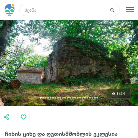
GEO
რეგისტრაცია
შესვლა
ტურები
სასტუმროები
1
/24
ტრანსპორტი
რა ვნახოთ
ჩიხის ციხე და ღვთისმშობლის ეკლესია
გიდები