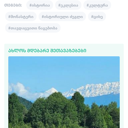
თეგები:
#ისტორია
#ეკლესია
#კულტურა
#მონასტერი
#ისტორიული ძეგლი
#ციხე
#თავდაცვითი ნაგებობა
ᲐᲮᲚᲝᲡ ᲛᲓᲔᲑᲐᲠᲔ ᲨᲔᲗᲐᲕᲐᲖᲔᲑᲔᲑᲘ