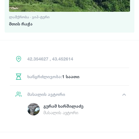
ᲚᲐᲨᲥᲠᲝᲑᲐ · ᲯᲘᲞ-ᲢᲣᲠᲘ
მთის რაჭა
42.354627 , 43.452614
ხანგრძლივობა:
1 საათი
მასალის ავტორი
Გურამ Ხარშილაძე
მასალის ავტორი