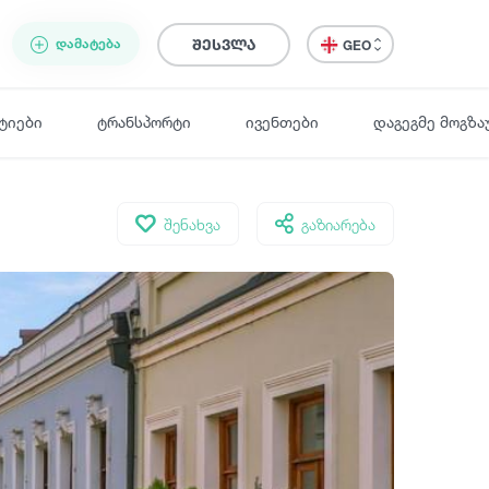
ᲓᲐᲛᲐᲢᲔᲑᲐ
შესვლა
GEO
ტიები
ტრანსპორტი
ივენთები
დაგეგმე მოგზა
შენახვა
გაზიარება