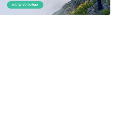
ᲧᲕᲔᲚᲐᲡ ᲜᲐᲮᲕᲐ