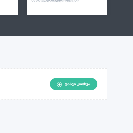
ᲡᲐᲗᲐᲕᲒᲐᲓᲐᲡᲐᲕᲚᲝ ᲢᲣᲠᲔᲑᲘ
13
10
ᲓᲐᲡᲕᲘ ᲙᲘᲗᲮᲕᲐ