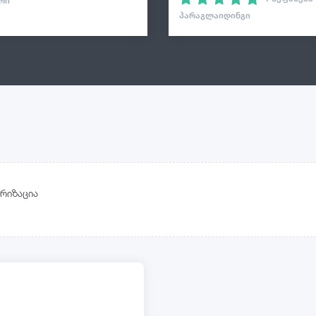
ᲠᲘ
ᲞᲐᲠᲐᲒᲚᲐᲘᲓᲘᲜᲒᲘ
რიზაცია