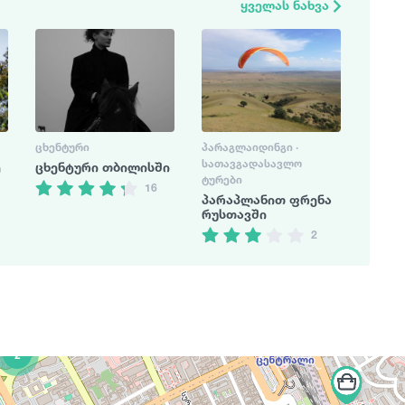
ყველას ნახვა
ᲪᲮᲔᲜᲢᲣᲠᲘ
ᲞᲐᲠᲐᲒᲚᲐᲘᲓᲘᲜᲒᲘ ·
ᲡᲐᲗᲐᲕᲒᲐᲓᲐᲡᲐᲕᲚᲝ
ე
ცხენტური თბილისში
ᲢᲣᲠᲔᲑᲘ
16
პარაპლანით ფრენა
რუსთავში
2
2