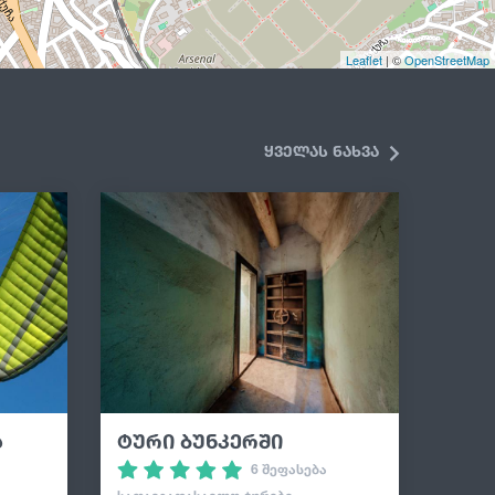
Leaflet
| ©
OpenStreetMap
ყველას ნახვა
4
2
ა
ტური ბუნკერში
6 შეფასება
11