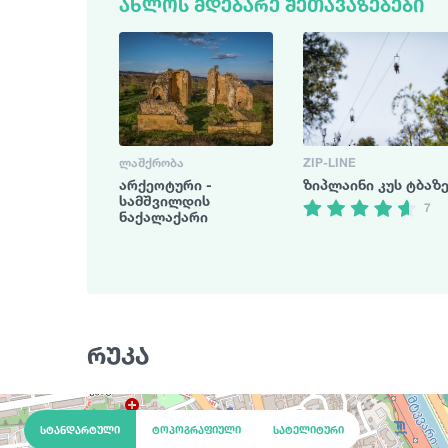
ᲐᲮᲚᲝᲡ ᲛᲓᲔᲑᲐᲠᲔ ᲨᲔᲗᲐᲕᲐᲖᲔᲑᲔᲑᲘ
3
ᲚᲐᲨᲥᲠᲝᲑᲐ
ZIP-LINE
არქეოტური -
ზიპლაინი კუს ტბაზ
სამშვილდის
7
ნაქალაქარი
რუკა
სტანდარტული
ტოპოგრაფიული
სატელიტური