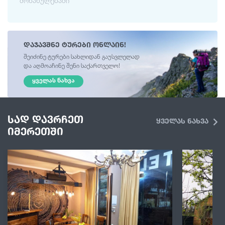
მონახულებაში
დაჯავშნე ტურები ონლაინ!
შეიძინე ტურები სახლიდან გაუსვლელად
და აღმოაჩინე შენი საქართველო!
ᲧᲕᲔᲚᲐᲡ ᲜᲐᲮᲕᲐ
სად დავრჩეთ
ყველას ნახვა
იმერეთში