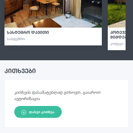
სასტუმრო დავითი
კოტეჯები
მიმდებარ
ᲡᲐᲡᲢᲣᲛᲠᲝ
ᲙᲝᲢᲔᲯᲘ
კითხვები
კითხვის დასამატებლად გთხოვთ, გაიაროთ
ავტორიზაცია
ᲓᲐᲡᲕᲘ ᲙᲘᲗᲮᲕᲐ