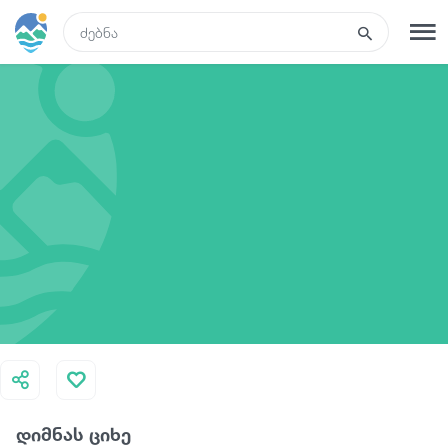
GEO
რეგისტრაცია
შესვლა
რა ვნახოთ
ტურები
მარშრუტები
სასტუმროები
დიმნას ციხე
კვება და ღვინო