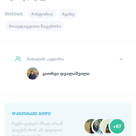
თეგები:
#ისტორია
#ციხე
#თავდაცვითი ნაგებობა
მასალის ავტორი
Გიორგი Დვალაშვილი
ᲓᲐᲘᲥᲘᲠᲐᲕᲔ ᲒᲘᲓᲘ
ჩვენი გიდები მზად არიან
+67
დაგეხმარონ ამ ადგილის