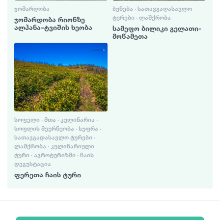
ᲯᲝᲛᲐᲠᲓᲝᲑᲐ
ᲑᲣᲜᲔᲑᲐ · ᲡᲐᲗᲐᲕᲒᲐᲓᲐᲡᲐᲕᲚᲝ
ᲢᲣᲠᲔᲑᲘ · ᲚᲐᲨᲥᲠᲝᲑᲐ
ჯომარდობა რიონზე
ალპანა–ტვიშის ხეობა
სამეფო ბილიკი გელათი-
მოწამეთა
ᲡᲝᲤᲔᲚᲘ · ᲛᲗᲐ · ᲙᲣᲚᲘᲜᲐᲠᲘᲐ ·
ᲡᲝᲤᲚᲘᲡ ᲛᲔᲣᲠᲜᲔᲝᲑᲐ · ᲡᲣᲤᲠᲐ ·
ᲡᲐᲗᲐᲕᲒᲐᲓᲐᲡᲐᲕᲚᲝ ᲢᲣᲠᲔᲑᲘ ·
ᲚᲐᲨᲥᲠᲝᲑᲐ · ᲙᲣᲚᲘᲜᲐᲠᲘᲣᲚᲘ
ᲢᲣᲠᲘ · ᲐᲒᲠᲝᲢᲣᲠᲘᲖᲛᲘ · ᲩᲐᲘᲡ
ᲓᲔᲒᲣᲡᲢᲐᲪᲘᲐ
ფერეთა ჩაის ტური