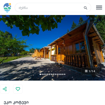
GEO
რეგისტრაცია
შესვლა
ტურები
სასტუმროები
1
/14
ტრანსპორტი
რა ვნახოთ
ეკო კოტეჯი
გიდები