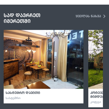
სად დავრჩეთ
ყველას ნახვა
იმერეთში
სასტუმრო დავითი
კოტეჯები
მიმდებარ
ᲡᲐᲡᲢᲣᲛᲠᲝ
ᲙᲝᲢᲔᲯᲘ