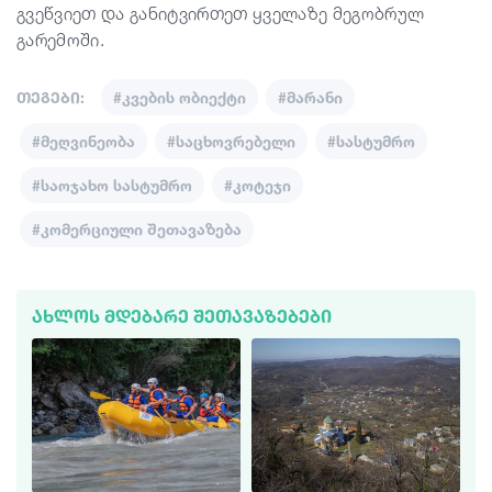
გვეწვიეთ და განიტვირთეთ ყველაზე მეგობრულ
გარემოში.
თეგები:
#კვების ობიექტი
#მარანი
#მეღვინეობა
#საცხოვრებელი
#სასტუმრო
#საოჯახო სასტუმრო
#კოტეჯი
#კომერციული შეთავაზება
ᲐᲮᲚᲝᲡ ᲛᲓᲔᲑᲐᲠᲔ ᲨᲔᲗᲐᲕᲐᲖᲔᲑᲔᲑᲘ