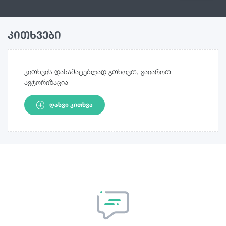
კითხვები
კითხვის დასამატებლად გთხოვთ, გაიაროთ
ავტორიზაცია
ᲓᲐᲡᲕᲘ ᲙᲘᲗᲮᲕᲐ