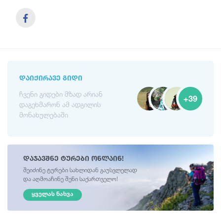
ᲓᲐᲘᲥᲘᲠᲐᲕᲔ ᲒᲘᲓᲘ
ჩვენი გიდები მზად არიან
+39
დაგეხმარონ ამ ადგილის
მონახულებაში
დაჯავშნე ტურები ონლაინ!
შეიძინე ტურები სახლიდან გაუსვლელად
და აღმოაჩინე შენი საქართველო!
ᲧᲕᲔᲚᲐᲡ ᲜᲐᲮᲕᲐ