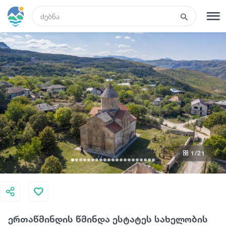
GEO
რეგისტრაცია
შესვლა
რა ვნახოთ
ტურები
1
/21
მარშრუტები
სასტუმროები
ერთაწმინდის წმინდა ესტატეს სახელობის
კვება და ღვინო