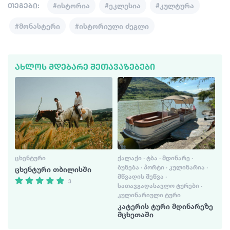
თეგები:
#ისტორია
#ეკლესია
#კულტურა
#მონასტერი
#ისტორიული ძეგლი
ᲐᲮᲚᲝᲡ ᲛᲓᲔᲑᲐᲠᲔ ᲨᲔᲗᲐᲕᲐᲖᲔᲑᲔᲑᲘ
ᲪᲮᲔᲜᲢᲣᲠᲘ
ᲥᲐᲚᲐᲥᲘ · ᲢᲑᲐ · ᲛᲓᲘᲜᲐᲠᲔ ·
ᲑᲣᲜᲔᲑᲐ · ᲞᲝᲠᲢᲘ · ᲙᲣᲚᲘᲜᲐᲠᲘᲐ ·
ცხენტური თბილისში
ᲛᲬᲕᲐᲓᲘᲡ ᲨᲔᲬᲕᲐ ·
3
ᲡᲐᲗᲐᲕᲒᲐᲓᲐᲡᲐᲕᲚᲝ ᲢᲣᲠᲔᲑᲘ ·
ᲙᲣᲚᲘᲜᲐᲠᲘᲣᲚᲘ ᲢᲣᲠᲘ
კატერის ტური მდინარეზე
მცხეთაში