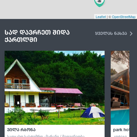
Leaflet
| ©
OpenStreetMap
სად დავრჩეთ შიდა
ყველას ნახვა
ქართლში
ვილა რბონა
park hotel 
ᲡᲐᲝᲯᲐᲮᲝ ᲡᲐᲡᲢᲣᲛᲠᲝ · ᲛᲐᲠᲐᲜᲘ / ᲛᲔᲦᲕᲘᲜᲔᲝᲑᲐ
ᲙᲝᲢᲔᲯᲘ