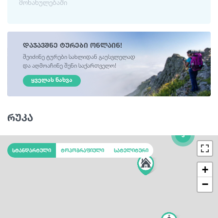
მონახულებაში
დაჯავშნე ტურები ონლაინ!
შეიძინე ტურები სახლიდან გაუსვლელად
და აღმოაჩინე შენი საქართველო!
ᲧᲕᲔᲚᲐᲡ ᲜᲐᲮᲕᲐ
რუკა
3
სტანდარტული
ტოპოგრაფიული
სატელიტური
+
−