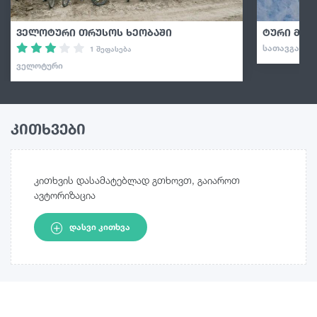
ველოტური თრუსოს ხეობაში
ტური მყი
ᲡᲐᲗᲐᲕᲒᲐᲓᲐᲡ
1 შეფასება
ᲕᲔᲚᲝᲢᲣᲠᲘ
კითხვები
კითხვის დასამატებლად გთხოვთ, გაიაროთ
ავტორიზაცია
ᲓᲐᲡᲕᲘ ᲙᲘᲗᲮᲕᲐ