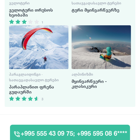
ᲕᲔᲚᲝᲢᲣᲠᲘ
ᲡᲐᲗᲐᲕᲒᲐᲓᲐᲡᲐᲕᲚᲝ ᲢᲣᲠᲔᲑᲘ
ველოტური თრუსოს
ტური მყინვარწვერზე
ხეობაში
1
ᲞᲐᲠᲐᲒᲚᲐᲘᲓᲘᲜᲒᲘ ·
ᲐᲚᲞᲘᲜᲘᲖᲛᲘ
ᲡᲐᲗᲐᲕᲒᲐᲓᲐᲡᲐᲕᲚᲝ ᲢᲣᲠᲔᲑᲘ
მყინვარწვერი -
კლასიკური
პარაპლანით ფრენა
გუდაურში
3
+995 555 43 09 75; +995 595 08 6****