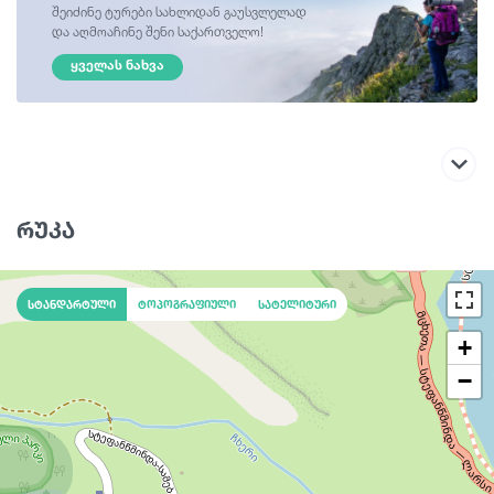
შეიძინე ტურები სახლიდან გაუსვლელად
და აღმოაჩინე შენი საქართველო!
ᲧᲕᲔᲚᲐᲡ ᲜᲐᲮᲕᲐ
რუკა
სტანდარტული
ტოპოგრაფიული
სატელიტური
+
−