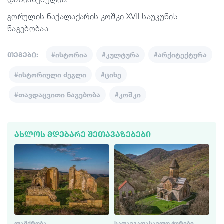
გორულის ნაქალაქარის კოშკი XVII საუკუნის
ნაგებობაა
თეგები:
#ისტორია
#კულტურა
#არქიტექტურა
#ისტორიული ძეგლი
#ციხე
#თავდაცვითი ნაგებობა
#კოშკი
ᲐᲮᲚᲝᲡ ᲛᲓᲔᲑᲐᲠᲔ ᲨᲔᲗᲐᲕᲐᲖᲔᲑᲔᲑᲘ
ᲚᲐᲨᲥᲠᲝᲑᲐ
ᲡᲐᲗᲐᲕᲒᲐᲓᲐᲡᲐᲕᲚᲝ ᲢᲣᲠᲔᲑᲘ