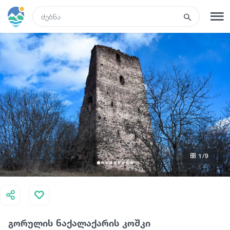
GEO
რეგისტრაცია
შესვლა
რა ვნახოთ
ტურები
1
/9
მარშრუტები
სასტუმროები
გორულის ნაქალაქარის კოშკი
კვება და ღვინო