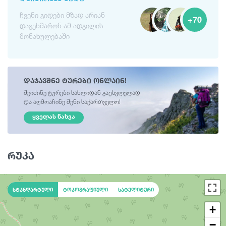
ჩვენი გიდები მზად არიან
+70
დაგეხმარონ ამ ადგილის
მონახულებაში
დაჯავშნე ტურები ონლაინ!
შეიძინე ტურები სახლიდან გაუსვლელად
და აღმოაჩინე შენი საქართველო!
ᲧᲕᲔᲚᲐᲡ ᲜᲐᲮᲕᲐ
რუკა
სტანდარტული
ტოპოგრაფიული
სატელიტური
+
−