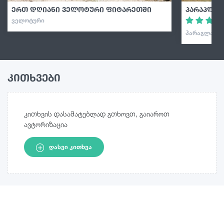
ერთ დღიანი ველოტური ფიტარეთში
პარაპლან
ᲕᲔᲚᲝᲢᲣᲠᲘ
ᲞᲐᲠᲐᲒᲚᲐᲘᲓᲘ
კითხვები
კითხვის დასამატებლად გთხოვთ, გაიაროთ
ავტორიზაცია
ᲓᲐᲡᲕᲘ ᲙᲘᲗᲮᲕᲐ