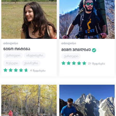
ᲗᲑᲘᲚᲘᲡᲘ
ᲗᲑᲘᲚᲘᲡᲘ
ნინო ორტიგა
მიშო ჯოგლიძე
ქართული
ინგლისური
ქართული
რუსული
ესპანური
21 შეფასება
4 შეფასება