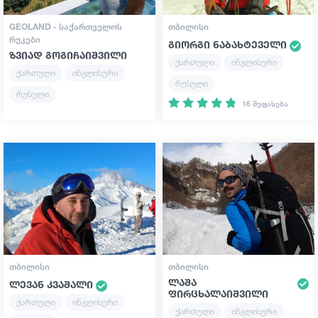
GEOLAND - ᲡᲐᲥᲐᲠᲗᲕᲔᲚᲝᲡ
ᲗᲑᲘᲚᲘᲡᲘ
ᲠᲣᲙᲔᲑᲘ
გიორგი ნაბახტეველი
ზვიად გოგიჩაიშვილი
ქართული
ინგლისური
ქართული
ინგლისური
რუსული
რუსული
16 შეფასება
ᲗᲑᲘᲚᲘᲡᲘ
ᲗᲑᲘᲚᲘᲡᲘ
ლაშა
ლევან კვაშალი
ფირცხალაიშვილი
ქართული
ინგლისური
ქართული
ინგლისური