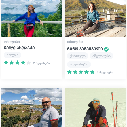
გიდები
სტატიები
ᲗᲑᲘᲚᲘᲡᲘ
ᲗᲑᲘᲚᲘᲡᲘ
ნელი ახობაძე
ნინო ჯანაშვილი
ტრანსპორტი
ჩინური
ქართული
ინგლისური
2 შეფასება
პოლონური
ივენთები
6 შეფასება
დაგეგმე მოგზაურობა
საქართველო