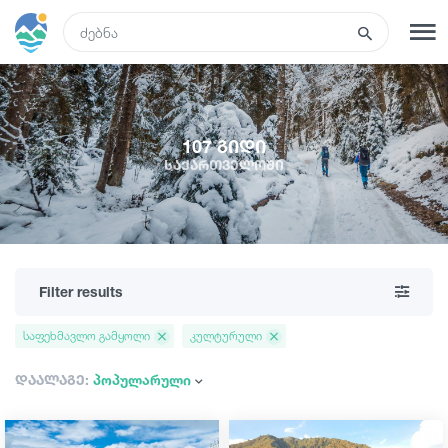
GEO
რეგისტრაცია
შესვლა
107 გიდი
საქართველოში
რა ვნახოთ
ტურები
Filter results
მარშრუტები
საფეხმავლო გამყოლი
კულტურული
სასტუმროები
დაალაგე:
პოპულარული
კვება და ღვინო