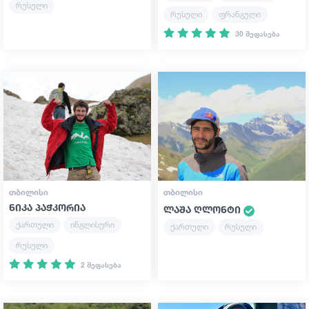
რუსული
რუსული
ფრანგული
30 შეფასება
ᲗᲑᲘᲚᲘᲡᲘ
ᲗᲑᲘᲚᲘᲡᲘ
ნიკა პაჭკორია
ლაშა ღლონტი
ქართული
ინგლისური
ქართული
რუსული
რუსული
2 შეფასება