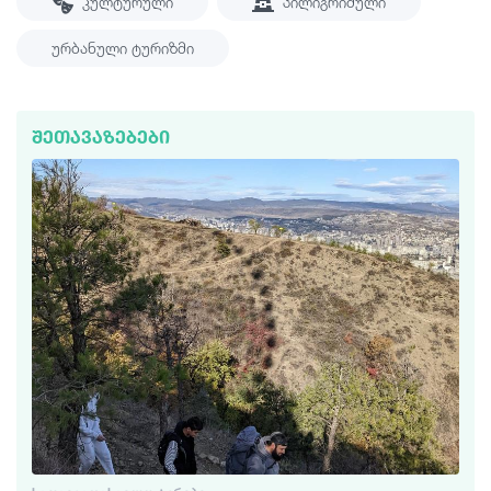
Კულტურული
Პილიგრიმული
Ურბანული Ტურიზმი
ᲨᲔᲗᲐᲕᲐᲖᲔᲑᲔᲑᲘ