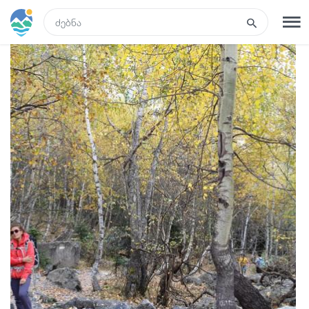
GEO
რეგისტრაცია
შესვლა
ტურები
სასტუმროები
ტრანსპორტი
რა ვნახოთ
გიდები