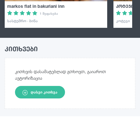
markos flat in bakuriani inn
კოტეჯი ბ
1 შეფასება
ᲡᲐᲡᲢᲣᲛᲠᲝ · ᲑᲘᲜᲐ
ᲙᲝᲢᲔᲯᲘ
კითხვები
კითხვის დასამატებლად გთხოვთ, გაიაროთ
ავტორიზაცია
ᲓᲐᲡᲕᲘ ᲙᲘᲗᲮᲕᲐ