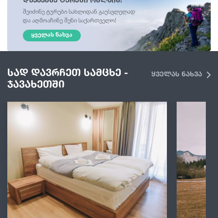
შეიძინე ტურები სახლიდან გაუსვლელად
და აღმოაჩინე შენი საქართველო!
ᲧᲕᲔᲚᲐᲡ ᲜᲐᲮᲕᲐ
სად დავრჩეთ სამცხე -
ყველას ნახვა
ჯავახეთში