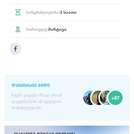
ხანგრძლივობა:
3 საათი
სირთულე:
მარტივი
ᲓᲐᲘᲥᲘᲠᲐᲕᲔ ᲒᲘᲓᲘ
ჩვენი გიდები მზად არიან
+87
დაგეხმარონ ამ ადგილის
მონახულებაში
დაჯავშნე ტურები ონლაინ!