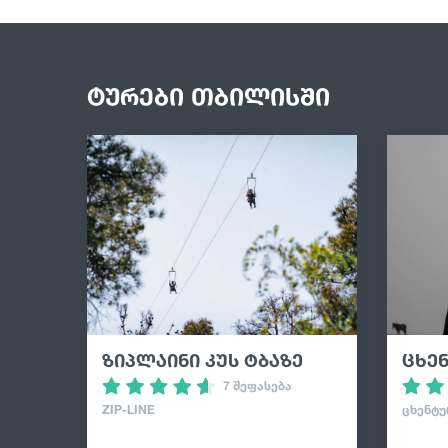
ტურები თბილისში
ზიპლაინი კუს ტბაზე
ცხე
7 შეფასება
ZIP-LINE
ᲪᲮᲔᲜᲢᲣ