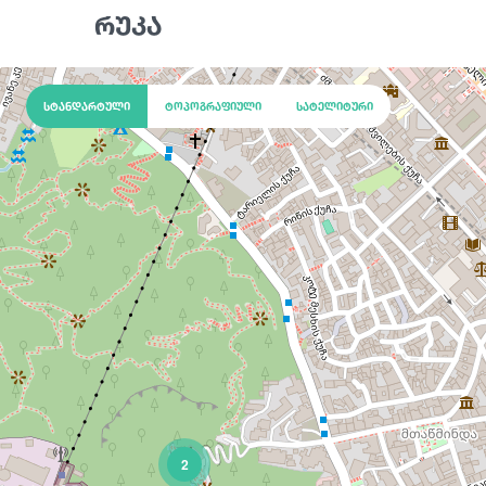
რუკა
სტანდარტული
ტოპოგრაფიული
სატელიტური
2