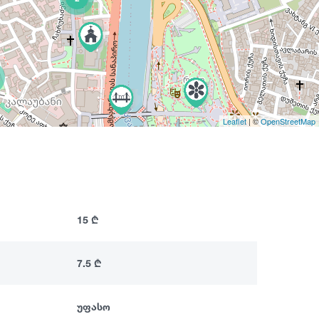
Leaflet
| ©
OpenStreetMap
5
2
15 ₾
4
9
7.5 ₾
3
4
უფასო