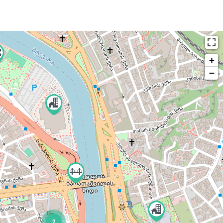
+
−
2