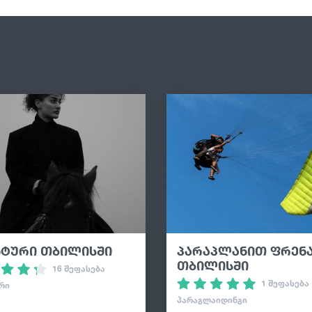
ნტური თბილისში
პარაპლანით ფრენ
თბილისში
16 შეფასება
1 შეფასება
ᲠᲘ
ᲞᲐᲠᲐᲒᲚᲐᲘᲓᲘᲜᲒᲘ