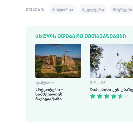
თეგები:
#ისტორია
#კულტურა
#მუზეუმი
2
ᲐᲮᲚᲝᲡ ᲛᲓᲔᲑᲐᲠᲔ ᲨᲔᲗᲐᲕᲐᲖᲔᲑᲔᲑᲘ
ᲚᲐᲨᲥᲠᲝᲑᲐ
ZIP-LINE
არქეოტური -
ზიპლაინი კუს ტბაზ
სამშვილდის
7
ნაქალაქარი