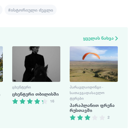
#ისტორიული ძეგლი
3
ყველას ნახვა
2
ᲪᲮᲔᲜᲢᲣᲠᲘ
ᲞᲐᲠᲐᲒᲚᲐᲘᲓᲘᲜᲒᲘ ·
ᲡᲐᲗᲐᲕᲒᲐᲓᲐᲡᲐᲕᲚᲝ
ე
ცხენტური თბილისში
ᲢᲣᲠᲔᲑᲘ
16
პარაპლანით ფრენა
რუსთავში
2