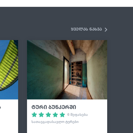
3
ყველას ნახვა
ა
ტური ბუნკერში
6 შეფასება
ᲡᲐᲗᲐᲕᲒᲐᲓᲐᲡᲐᲕᲚᲝ ᲢᲣᲠᲔᲑᲘ