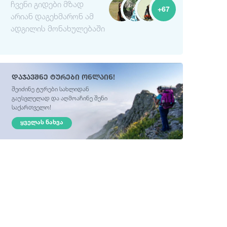
ჩვენი გიდები მზად
+67
არიან დაგეხმარონ ამ
ადგილის მონახულებაში
დაჯავშნე ტურები ონლაინ!
შეიძინე ტურები სახლიდან
გაუსვლელად და აღმოაჩინე შენი
საქართველო!
ᲧᲕᲔᲚᲐᲡ ᲜᲐᲮᲕᲐ