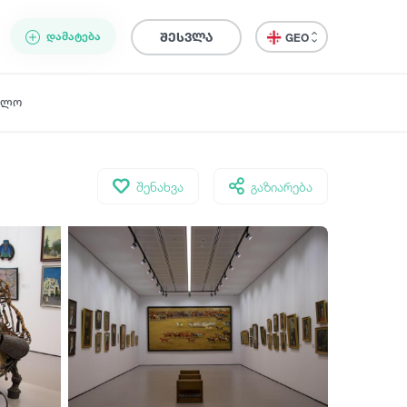
ᲓᲐᲛᲐᲢᲔᲑᲐ
შესვლა
GEO
ელო
შენახვა
გაზიარება