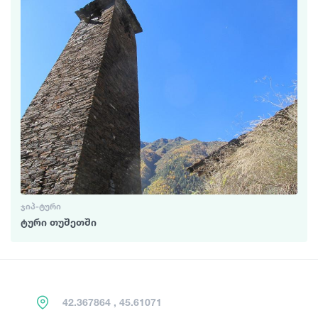
ᲯᲘᲞ-ᲢᲣᲠᲘ
ტური თუშეთში
42.367864 , 45.61071