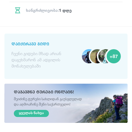
ხანგრძლივობა:
1 დღე
ᲓᲐᲘᲥᲘᲠᲐᲕᲔ ᲒᲘᲓᲘ
ჩვენი გიდები მზად არიან
+87
დაგეხმარონ ამ ადგილის
მონახულებაში
დაჯავშნე ტურები ონლაინ!
შეიძინე ტურები სახლიდან გაუსვლელად
და აღმოაჩინე შენი საქართველო!
ᲧᲕᲔᲚᲐᲡ ᲜᲐᲮᲕᲐ