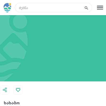
GEO
რეგისტრაცია
შესვლა
ტურები
სასტუმროები
ტრანსპორტი
რა ვნახოთ
ხახაბო
გიდები