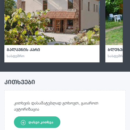
გალავნის კარი
ბლუზვილ
ᲡᲐᲡᲢᲣᲛᲠᲝ
ᲡᲐᲡᲢᲣᲛᲠᲝ · 
კითხვები
კითხვის დასამატებლად გთხოვთ, გაიაროთ
ავტორიზაცია
ᲓᲐᲡᲕᲘ ᲙᲘᲗᲮᲕᲐ