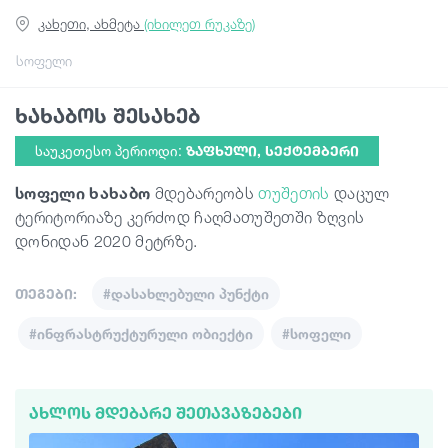
კახეთი, ახმეტა
(იხილეთ რუკაზე)
სტატიები
სოფელი
ხახაბოს შესახებ
საქართველო
საუკეთესო პერიოდი:
ᲖᲐᲤᲮᲣᲚᲘ, ᲡᲔᲥᲢᲔᲛᲑᲔᲠᲘ
სოფელი ხახაბო
მდებარეობს
თუშეთის
დაცულ
ტერიტორიაზე კერძოდ ჩაღმათუშეთში ზღვის
დონიდან 2020 მეტრზე.
თეგები:
#დასახლებული პუნქტი
#ინფრასტრუქტურული ობიექტი
#სოფელი
ᲐᲮᲚᲝᲡ ᲛᲓᲔᲑᲐᲠᲔ ᲨᲔᲗᲐᲕᲐᲖᲔᲑᲔᲑᲘ